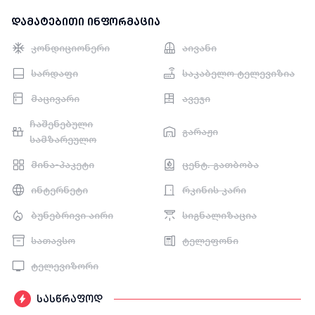
დამატებითი ინფორმაცია
კონდიციონერი
აივანი
სარდაფი
საკაბელო ტელევიზია
მაცივარი
ავეჯი
ჩაშენებული
გარაჟი
სამზარეულო
მინა-პაკეტი
ცენტ. გათბობა
ინტერნეტი
რკინის კარი
ბუნებრივი აირი
სიგნალიზაცია
სათავსო
ტელეფონი
ტელევიზორი
სასწრაფოდ