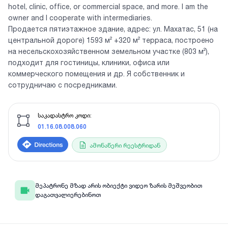
hotel, clinic, office, or commercial space, and more. I am the
owner and I cooperate with intermediaries.
Продается пятиэтажное здание, адрес: ул. Махатас, 51 (на
центральной дороге) 1593 м² +320 м² терраса, построено
на несельскохозяйственном земельном участке (803 м²),
подходит для гостиницы, клиники, офиса или
коммерческого помещения и др. Я собственник и
сотрудничаю с посредниками.
საკადასტრო კოდი:
01.16.08.008.060
ამონაწერი რეესტრიდან
მეპატრონე მზად არის ობიექტი ვიდეო ზარის მეშვეობით
დაგათვალიერებინოთ