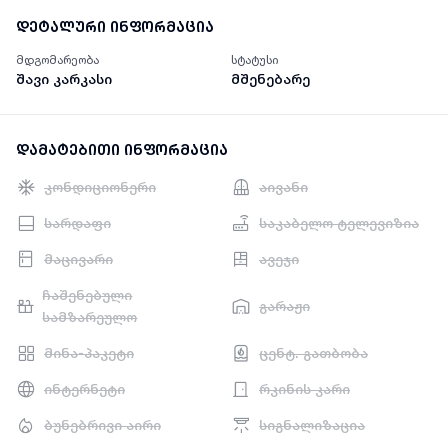
დეტალური ინფორმაცია
მდგომარეობა
სტატუსი
შავი კარკასი
მშენებარე
დამატებითი ინფორმაცია
კონდიციონერი
აივანი
სარდაფი
საკაბელო ტელევიზია
მაცივარი
ავეჯი
ჩაშენებული
გარაჟი
სამზარეულო
მინა-პაკეტი
ცენტ. გათბობა
ინტერნეტი
რკინის კარი
ბუნებრივი აირი
სიგნალიზაცია