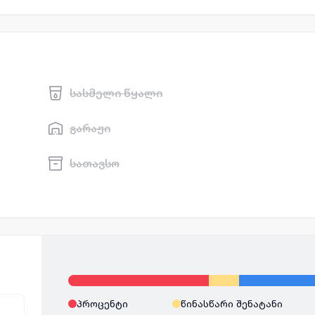
სასმელი წყალი
გარაჟი
სათავსო
პროცენტი
წინასწარი შენატანი