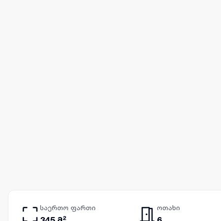
საერთო ფართი
ოთახი
345 მ²
6