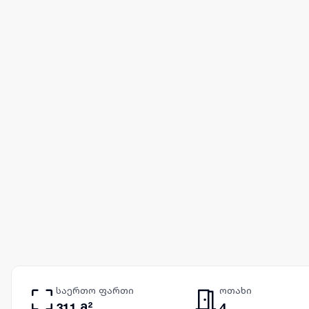
საერთო ფართი
ოთახი
311 მ²
4