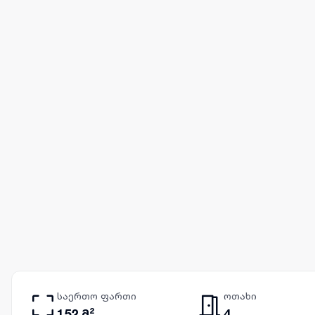
საერთო ფართი
ოთახი
152 მ²
4