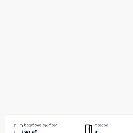
საერთო ფართი
ოთახი
80 მ²
4