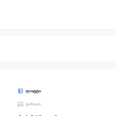
ლიფტი
გარაჟი