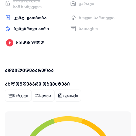
ჩაშენებული
გარაჟი
სამზარეულო
ცენტ. გათბობა
ბოლო სართული
ბუნებრივი აირი
სათავსო
სასწრაფოდ
ადგილმდებარეობა
ახლომდებარე ობიექტები
მარკეტი
სკოლა
აფთიაქი