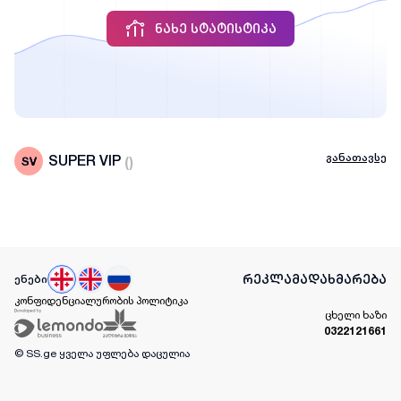
ᲜᲐᲮᲔ ᲡᲢᲐᲢᲘᲡᲢᲘᲙᲐ
განათავსე
SUPER VIP
(
)
რეკლამა
დახმარება
ენები
კონფიდენციალურობის პოლიტიკა
ცხელი ხაზი
0322121661
© SS.ge
ყველა უფლება დაცულია