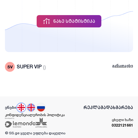
ᲜᲐᲮᲔ ᲡᲢᲐᲢᲘᲡᲢᲘᲙᲐ
განათავსე
SUPER VIP
(
)
რეკლამა
დახმარება
ენები
კონფიდენციალურობის პოლიტიკა
ცხელი ხაზი
0322121661
© SS.ge
ყველა უფლება დაცულია