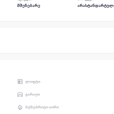
მშენებარე
არასტანდარტულ
ლიფტი
გარაჟი
ბუნებრივი აირი