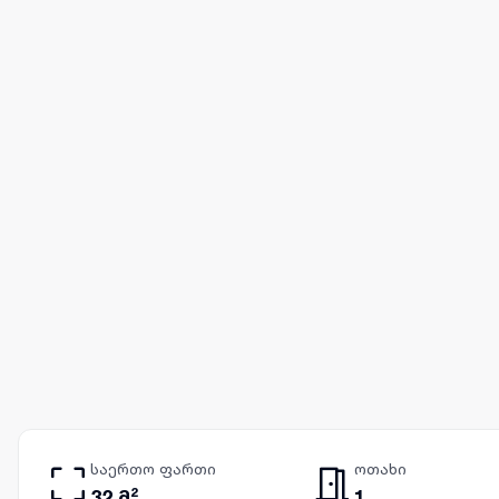
საერთო ფართი
ოთახი
32 მ²
1