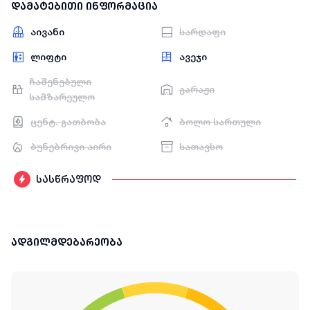
დამატებითი ინფორმაცია
აივანი
სარდაფი
ლიფტი
ავეჯი
ჩაშენებული
გარაჟი
სამზარეულო
ცენტ. გათბობა
ბოლო სართული
ბუნებრივი აირი
სათავსო
სასწრაფოდ
ადგილმდებარეობა