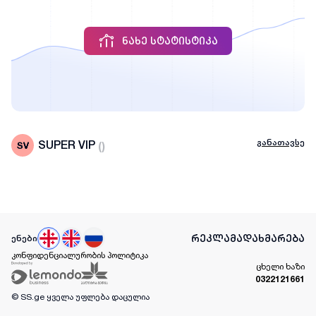
ᲜᲐᲮᲔ ᲡᲢᲐᲢᲘᲡᲢᲘᲙᲐ
განათავსე
SUPER VIP
(
)
რეკლამა
დახმარება
ენები
კონფიდენციალურობის პოლიტიკა
ცხელი ხაზი
0322121661
© SS.ge
ყველა უფლება დაცულია