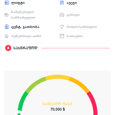
ლიფტი
ავეჯი
ჩაშენებული
გარაჟი
სამზარეულო
ცენტ. გათბობა
ბოლო სართული
ბუნებრივი აირი
სათავსო
სასწრაფოდ
საშუალო ფასი
70,000 $