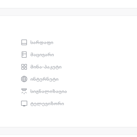
სარდაფი
მაცივარი
მინა-პაკეტი
ინტერნეტი
სიგნალიზაცია
ტელევიზორი