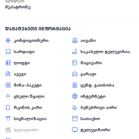
იცხოვრებს
მეპატრონე
დამატებითი ინფორმაცია
კონდიციონერი
აივანი
სარდაფი
საკაბელო ტელევიზია
ლიფტი
მაცივარი
ავეჯი
გარაჟი
მინა-პაკეტი
ცენტ. გათბობა
ცხელი წყალი
ინტერნეტი
რკინის კარი
ბუნებრივი აირი
სიგნალიზაცია
სათავსო
ტელეფონი
ტელევიზორი