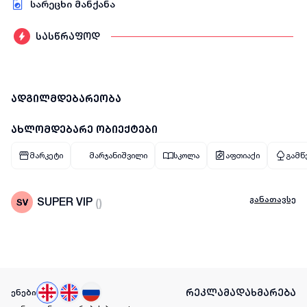
სარეცხი მანქანა
სასწრაფოდ
ადგილმდებარეობა
ახლომდებარე ობიექტები
მარკეტი
მარჯანიშვილი
სკოლა
აფთიაქი
გამწვ
განათავსე
SUPER VIP
(
)
რეკლამა
დახმარება
ენები