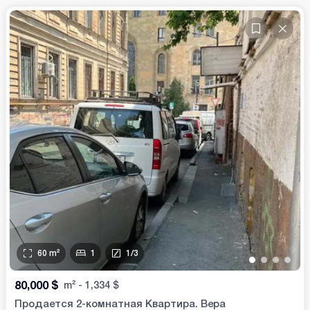
60
m²
1
1
/
3
•
•
•
•
80,000
$
m²
-
1,334
$
Продается 2-комнатная Квартира. Вера