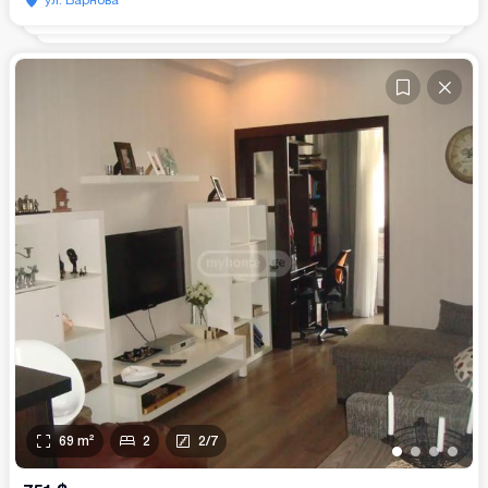
69
m²
2
2
/
7
•
•
•
•