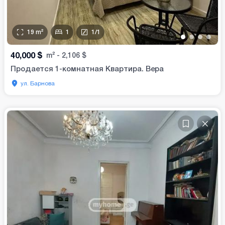
19
m²
1
1
/
1
•
•
•
•
40,000
$
m²
-
2,106
$
Продается 1-комнатная Квартира. Вера
ул. Барнова