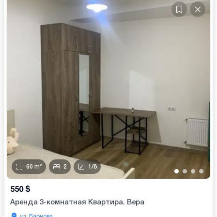
60
m²
2
1
/
8
•
•
•
•
550
$
Аренда 3-комнатная Квартира. Вера
ул. Барнова