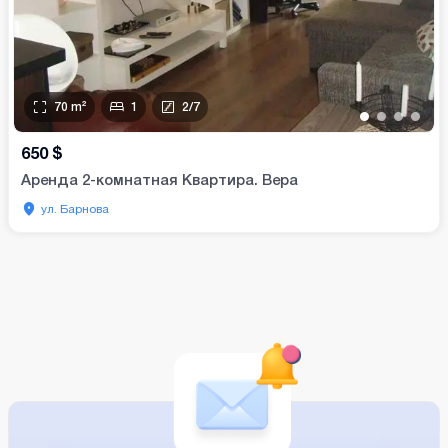
70
m²
1
2
/
7
•
•
•
•
650
$
Аренда 2-комнатная Квартира. Вера
ул. Барнова