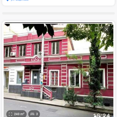
240
m²
3
•
•
•
•