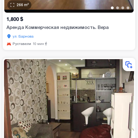
266
m²
•
•
•
•
1,800
$
Аренда Коммерческая недвижимость. Вера
ул. Барнова
Руставели
10
мин