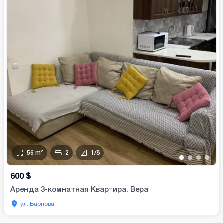
56
m²
2
1
/
8
•
•
•
•
600
$
Аренда 3-комнатная Квартира. Вера
ул. Барнова