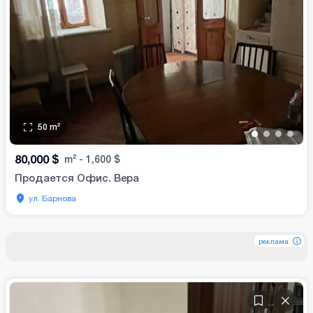
50
m²
•
•
•
•
80,000
$
m²
-
1,600
$
Продается Офис. Вера
ул. Барнова
реклама
реклама
реклама