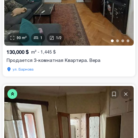
90
m²
1
1
/
2
•
•
•
•
130,000
$
m²
-
1,445
$
Продается 3-комнатная Квартира. Вера
ул. Барнова