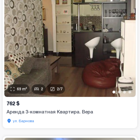
69
m²
2
2
/
7
•
•
•
•
762
$
Аренда 3-комнатная Квартира. Вера
ул. Барнова