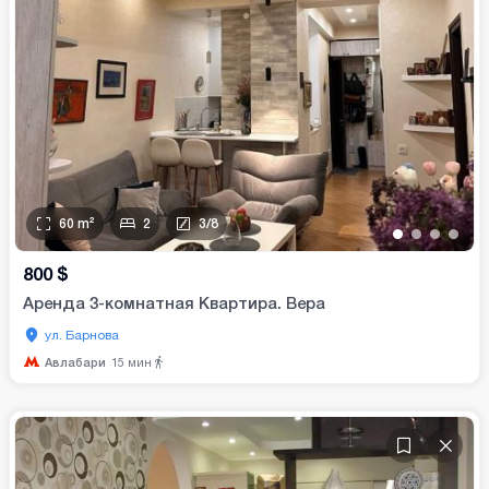
60
m²
2
3
/
8
•
•
•
•
800
$
Аренда 3-комнатная Квартира. Вера
ул. Барнова
Авлабари
15
мин