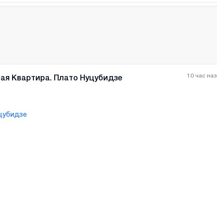
10 час на
ая Квартира. Плато Нуцубидзе
цубидзе
Все фотографии
+
(
1