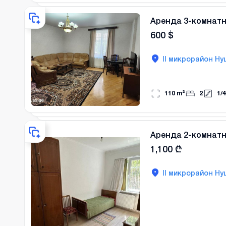
Аренда 3-комнатн
600
$
II микрорайон Ну
110
m²
2
1
/
4
Аренда 2-комнатн
1,100
₾
II микрорайон Ну