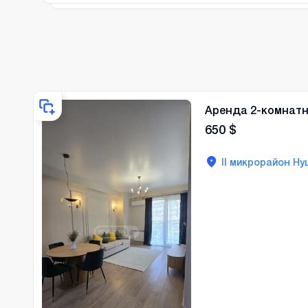
Аренда 2-комнатн
650
$
II микрорайон Ну