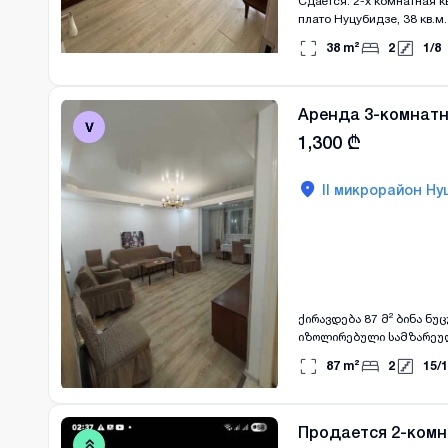
Сдается: 2-х комнатная к
плато Нуцубидзе, 38 кв.м
новая, отремонтированна
38
m²
2
1
/
8
ванной техникой (стираль
необходимой мебели и/ил
общественного транспорта
студентов. Аренда 1200 л
Аренда 3-комнатн
1,300
₾
II микрорайон Ну
ქირავდება 87 მ² ბინა ნუ
იზოლირებული სამზარეულო
ტექნიკა, ახალი გარემონ
87
m²
2
15
/
1
გადახდით.
Продается 2-комн