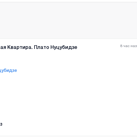
стояние до метро.
8 час на
ая Квартира. Плато Нуцубидзе
цубидзе
Все фотографии
+
(
1
3