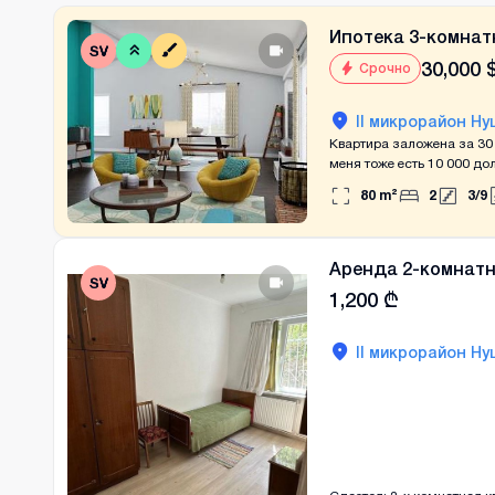
Ипотека 3-комнат
30,000
Срочно
II микрорайон Ну
Квартира заложена за 30 
меня тоже есть 10 000 до
80
m²
2
3
/
9
Аренда 2-комнатн
1,200
₾
II микрорайон Ну