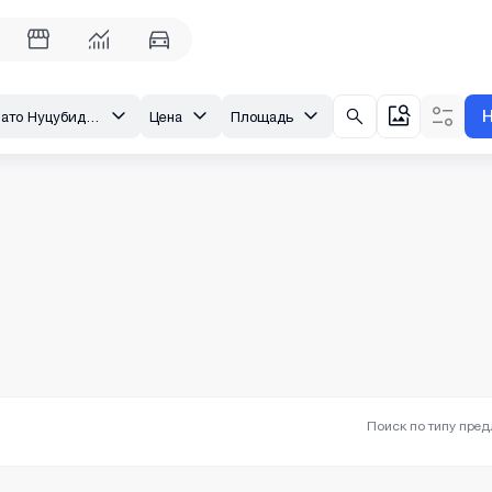
Тбилиси, Плато Нуцубидзе, II микрорайон Нуцубидзе
Цена
Площадь
Поиск по типу пре