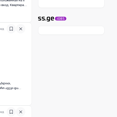
положенная на II
й вход. Квартира
овой кухонной и
ожна добавка
у, остановка
для 2 человек/
зад
)
ნებლით,
რო ავეჯი და
ს წინასწარი
зад