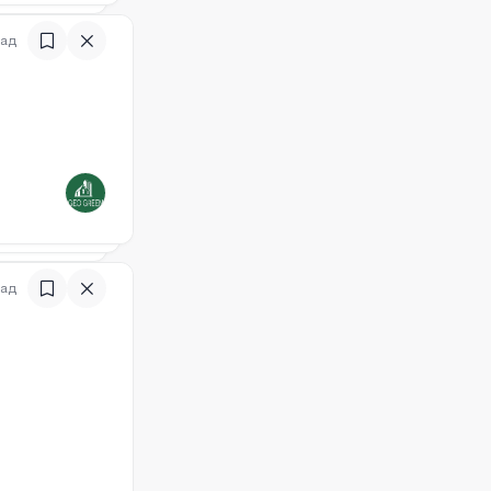
зад
)
зад
)