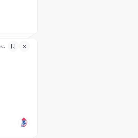
зад
)