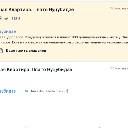
16 час на
ная Квартира. Плато Нуцубидзе
$
1 m² -
375
$
цубидзе
000 долларов. Владелец остается и платит 900 долларов каждый месяц. Свя
лларов. Есть много вариантов желаемых льгот, если вы уедете на несколько м
Будет жить владелец
13 час на
ая Квартира. Плато Нуцубидзе
|
цубидзе
Важа-Пшавела
5
мин
Все фотографии
+
(
3