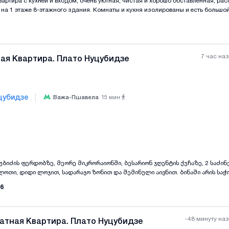
вартира с кухней и входом, очень уютная, чистая и хорошо обставленная, рас
. на 1 этаже 8-этажного здания. Комнаты и кухня изолированы и есть большо
я и необжитая, с центральным отоплением, меблированная, оборудованная н
ная машина, холодильник, газовая плита), телевизором и интернетом. Возм
и оборудования. Все необходимые магазины и объекты находятся неподалек
 в 1 минуте пешком, озеро Лиси в 15 минутах езды на автомобиле. Идеально 
ари в месяц при предоплате на 2 месяца, не менее чем на 1 год.
7 час на
ая Квартира. Плато Нуцубидзе
|
цубидзе
Важа-Пшавела
15
мин
Все фотографии
+
(
7
ცუბიძის ფერდობზე, მეორე მიკრორაიონში, ბესარიონ ჯღენტის ქუჩაზე, 2 საძი
თი, დიდი ლოჯით, სადარაჯო ზონით და შემინული აივნით. ბინაში არის საჭი
ტებული და აუცილებელი. ქირავდება გრძელვადიანად, პირველი და ბოლო თვი
6
-48 минуту на
атная Квартира. Плато Нуцубидзе