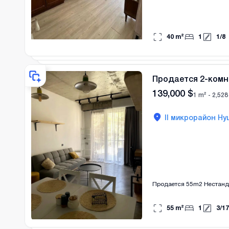
40
m²
1
1
/
8
Продается 2-комн
139,000
$
1 m² -
2,528
II микрорайон Ну
Продается 55m2 Нестанда
55
m²
1
3
/
17