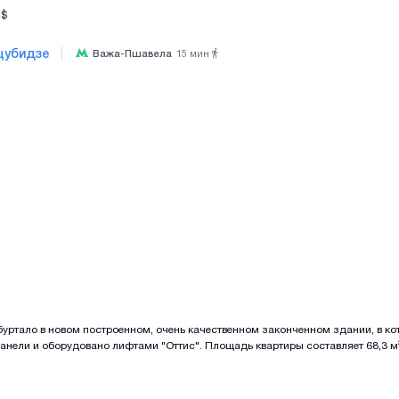
$
|
цубидзе
Важа-Пшавела
15
мин
Все фотографии
+
(
1
буртало в новом построенном, очень качественном законченном здании, в к
анели и оборудовано лифтами "Оттис". Площадь квартиры составляет 68,3 м²
чная сторона, красивый вид вперед с зеленью и слева с видом на город, зеле
 этом завершенном блоке такие квартиры такой площади с такими видами боль
. Адрес: Бесарион Джгенти #96. Перед зданием прокладывается новая дорога