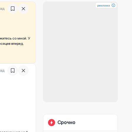
реклама
реклама
реклама
зад
житесь со мной. У
есяцев вперед.
зад
)
Срочно