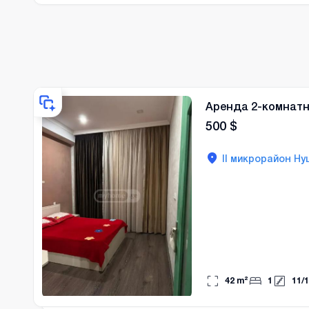
значительно сократит рас
Аренда 2-комнатн
500
$
II микрорайон Ну
42
m²
1
11
/
1