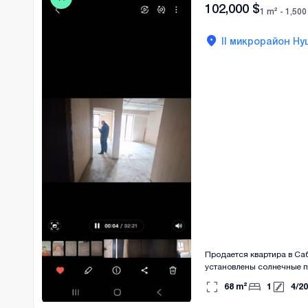
102,000
$
1 m² -
1,500
II микрорайон Ну
Продается квартира в Са
установлены солнечные п
- 3 м. Есть балкон, солне
68
m²
1
4
/
20
этаж. Цена-1 м²-1500$. В
собственника. 593351735