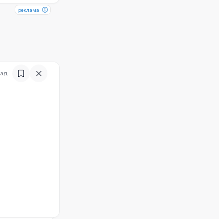
реклама
реклама
зад
)