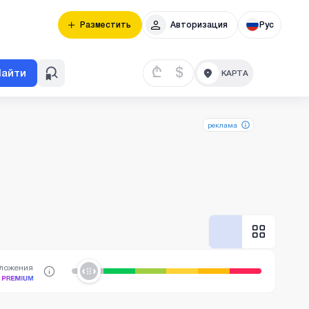
Разместить
Авторизация
Рус
₾
$
Найти
реклама
дложения