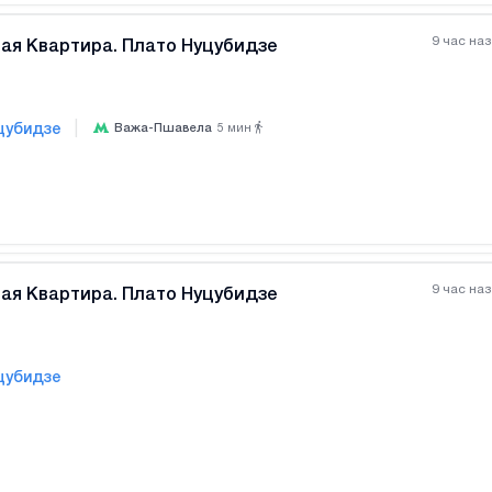
9 час на
ая Квартира. Плато Нуцубидзе
|
цубидзе
Важа-Пшавела
5
мин
Все фотографии
+
(
5
9 час на
ая Квартира. Плато Нуцубидзе
цубидзе
Все фотографии
+
(
3