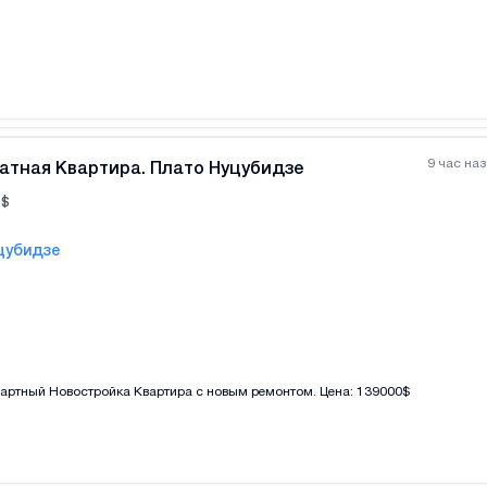
9 час на
атная Квартира. Плато Нуцубидзе
$
цубидзе
Все фотографии
+
(
6
ртный Новостройка Квартира с новым ремонтом. Цена: 139000$