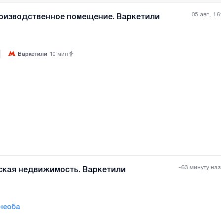
05 авг., 16
оизводственное помещение. Варкетили
|
Варкетили
10
мин
Все фотографии
+
(
1
-63 минуту на
ская недвижимость. Варкетили
необа
Все фотографии
+
(
6