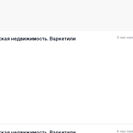
3 час на
ская недвижимость. Варкетили
Все фотографии
+
(
5
4 час на
ская недвижимость. Варкетили