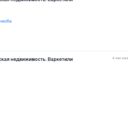
необа
Все фотографии
+
(
1
4 час на
ская недвижимость. Варкетили
Все фотографии
+
(
1