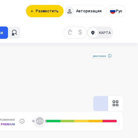
Разместить
Авторизация
Рус
₾
$
ти
реклама
дложения