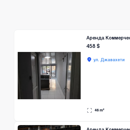
Аренда Коммерче
458
$
ул. Джавахети
46
m²
Аренда Коммерче