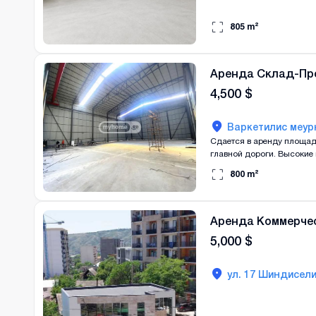
805
m²
Аренда Склад-Пр
4,500
$
Варкетилис меур
Сдается в аренду площадь
главной дороги. Высокие 
800
m²
Аренда Коммерче
5,000
$
ул. 17 Шиндисели