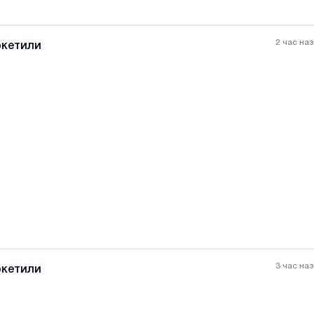
2 час на
ркетили
Все фотографии
+
(
0
3 час на
ркетили