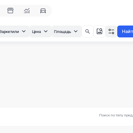
Най
Варкетили
Цена
Площадь
Поиск по типу пре