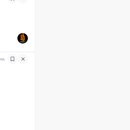
)
зад
)