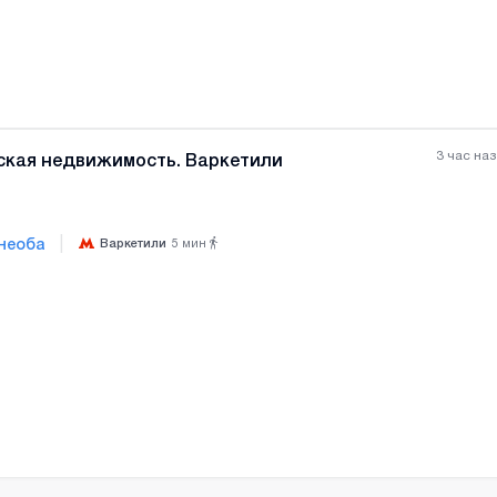
Все фотографии
+
(
6
3 час на
ская недвижимость. Варкетили
|
необа
Варкетили
5
мин
Все фотографии
+
(
9