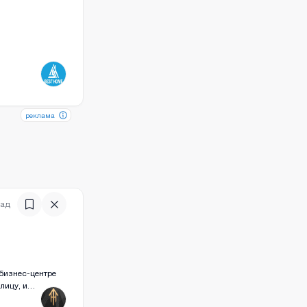
реклама
реклама
зад
бизнес-центре
)
лицу, и
ельна.