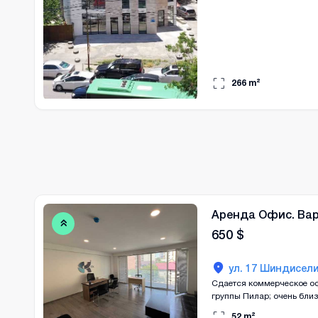
266
m²
Аренда Офис. Ва
650
$
ул. 17 Шиндисели
Сдается коммерческое оф
группы Пилар; очень близ
существует возможность 
52
m²