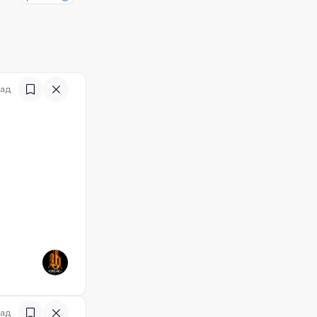
зад
)
зад