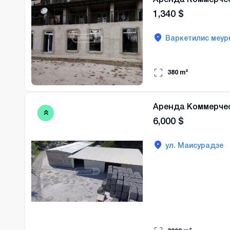
1,340
$
Варкетилис меур
380
m²
Аренда Коммерче
6,000
$
ул. Маисурадзе