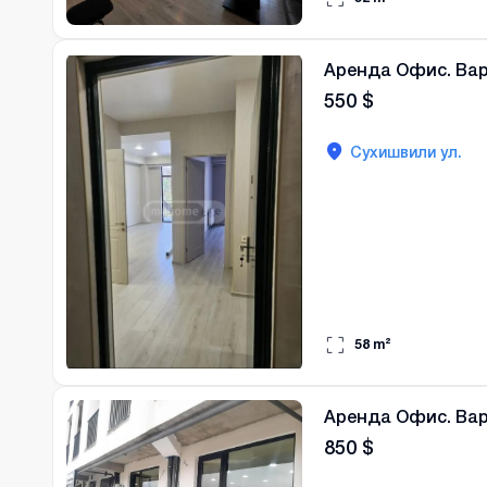
Аренда Офис. Ва
550
$
Сухишвили ул.
58
m²
Аренда Офис. Ва
850
$