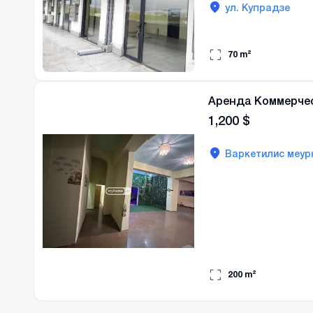
ул. Купрадзе
70
m²
Аренда Коммерче
1,200
$
Варкетилис меур
200
m²