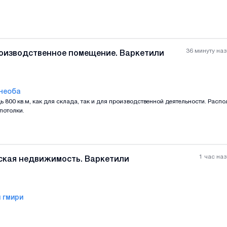
36 минуту на
оизводственное помещение. Варкетили
необа
 800 кв.м, как для склада, так и для производственной деятельности. Расп
Все фотографии
+
(
0
потолки.
1 час на
ская недвижимость. Варкетили
 гмири