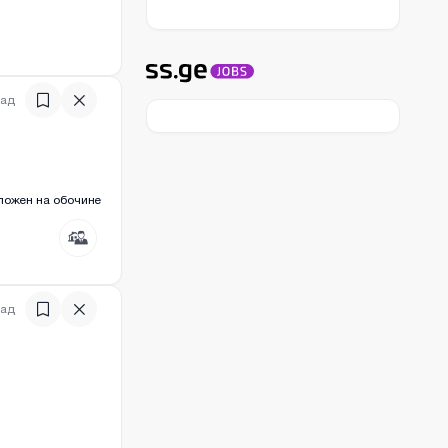
зад
оложен на обочине
)
зад