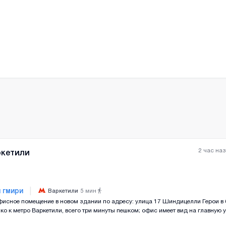
2 час на
ркетили
|
 гмири
Варкетили
5
мин
исное помещение в новом здании по адресу: улица 17 Шиндицелли Герои в 
Все фотографии
+
(
8
ко к метро Варкетили, всего три минуты пешком; офис имеет вид на главную у
установки рекламного баннера. Оплата за первый и последний месяц обязат