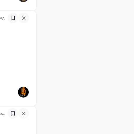
зад
)
зад