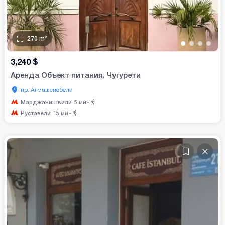
270
m²
•
•
•
•
3,240
$
Аренда Объект питания. Чугурети
пр. Агмашенебели
Марджанишвили
5
мин
Руставели
15
мин