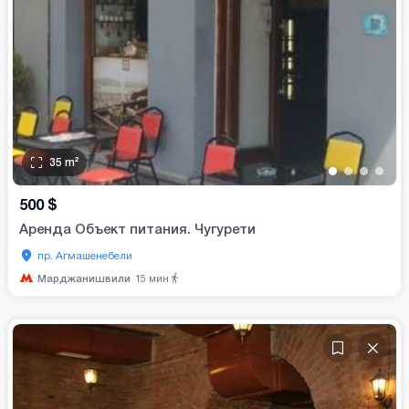
35
m²
•
•
•
•
500
$
Аренда Объект питания. Чугурети
пр. Агмашенебели
Марджанишвили
15
мин