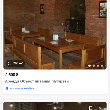
280
m²
•
•
•
•
2,500
$
Аренда Объект питания. Чугурети
пр. Агмашенебели