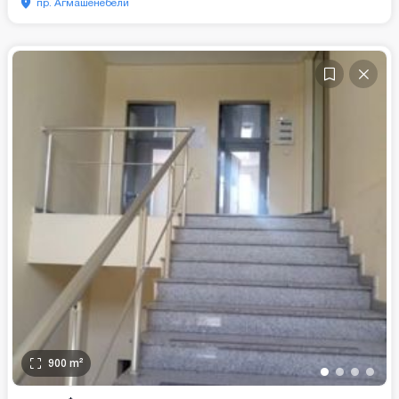
пр. Агмашенебели
900
m²
•
•
•
•