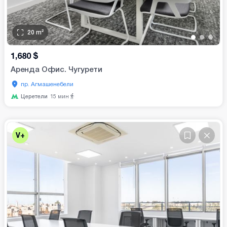
20
m²
•
•
•
1,680
$
Аренда Офис. Чугурети
пр. Агмашенебели
Церетели
15
мин
V+