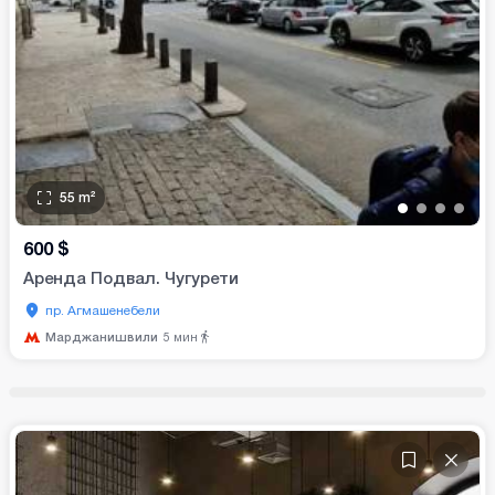
55
m²
•
•
•
•
600
$
Аренда Подвал. Чугурети
пр. Агмашенебели
Марджанишвили
5
мин