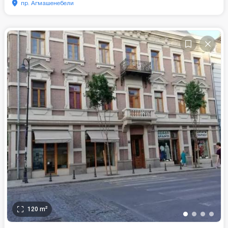
пр. Агмашенебели
120
m²
•
•
•
•