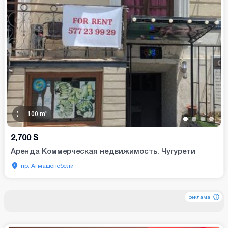
100
m²
•
•
•
•
2,700
$
Аренда Коммерческая недвижимость. Чугурети
пр. Агмашенебели
реклама
реклама
реклама