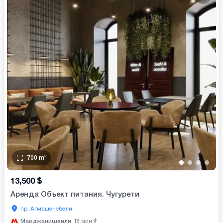
700
m²
•
•
•
•
13,500
$
Аренда Объект питания. Чугурети
пр. Агмашенебели
Марджанишвили
15
мин