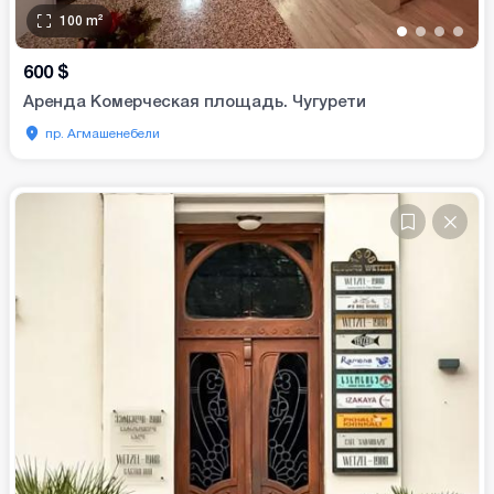
100
m²
•
•
•
•
600
$
Аренда Комерческая площадь. Чугурети
пр. Агмашенебели