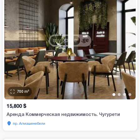
700
m²
•
•
•
•
15,800
$
Аренда Коммерческая недвижимость. Чугурети
пр. Агмашенебели