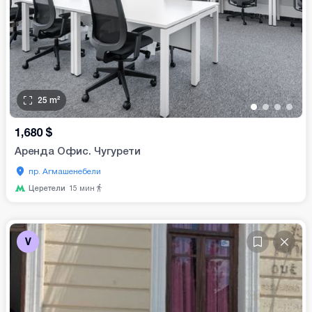
25
m²
•
•
•
•
1,680
$
Аренда Офис. Чугурети
пр. Агмашенебели
Церетели
15
мин
V