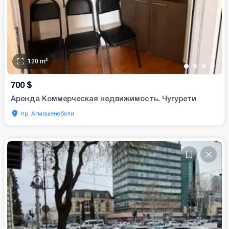
120
m²
•
•
•
•
700
$
Аренда Коммерческая недвижимость. Чугурети
пр. Агмашенебели