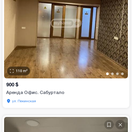
110
m²
•
•
•
•
900
$
Аренда Офис. Сабуртало
ул. Пекинская