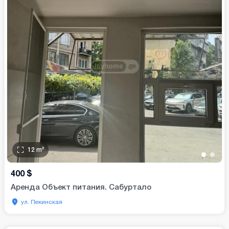
12
m²
•
•
400
$
Аренда Объект питания. Сабуртало
ул. Пекинская