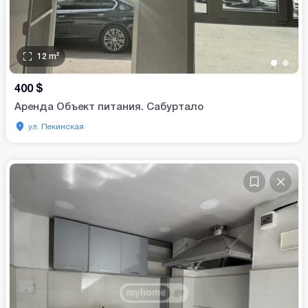
12
m²
•
•
400
$
Аренда Объект питания. Сабуртало
ул. Пекинская