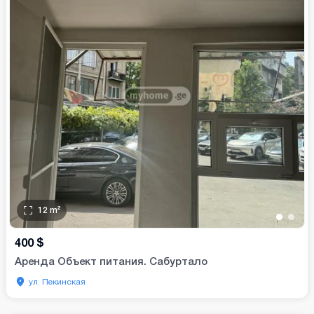
12
m²
•
•
400
$
Аренда Объект питания. Сабуртало
ул. Пекинская