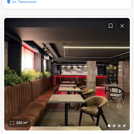
ул. Пекинская
300
m²
•
•
•
•