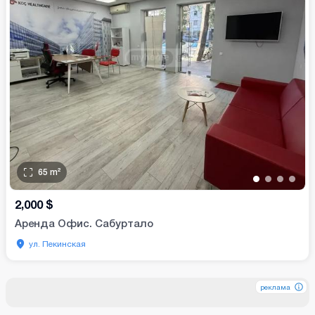
65
m²
•
•
•
•
2,000
$
Аренда Офис. Сабуртало
ул. Пекинская
реклама
реклама
реклама