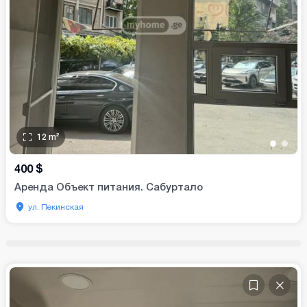
12
m²
•
•
400
$
Аренда Объект питания. Сабуртало
ул. Пекинская