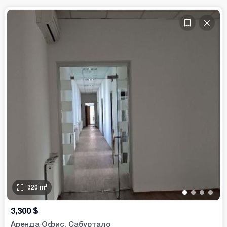
320
m²
•
•
•
•
3,300
$
Аренда Офис. Сабуртало