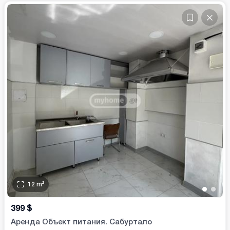
12
m²
•
•
399
$
Аренда Объект питания. Сабуртало