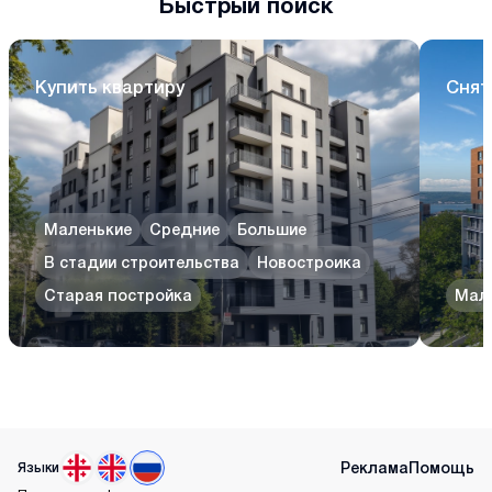
Быстрый поиск
Купить квартиру
Снят
Маленькие
Средние
Большие
В стадии строительства
Новостроика
Старая постройка
Мал
Реклама
Помощь
Языки