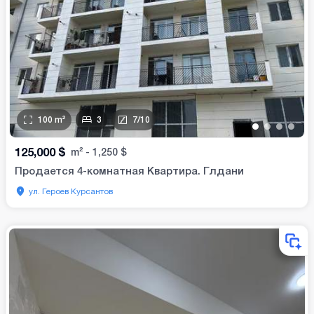
100
m²
3
7
/
10
•
•
•
•
125,000
$
m²
-
1,250
$
Продается 4-комнатная Квартира. Глдани
ул. Героев Курсантов