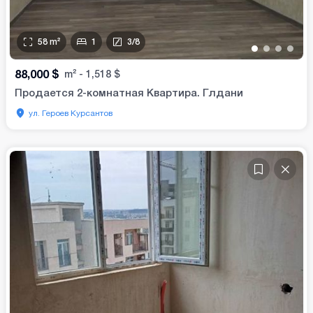
58
m²
1
3
/
8
•
•
•
•
88,000
$
m²
-
1,518
$
Продается 2-комнатная Квартира. Глдани
ул. Героев Курсантов