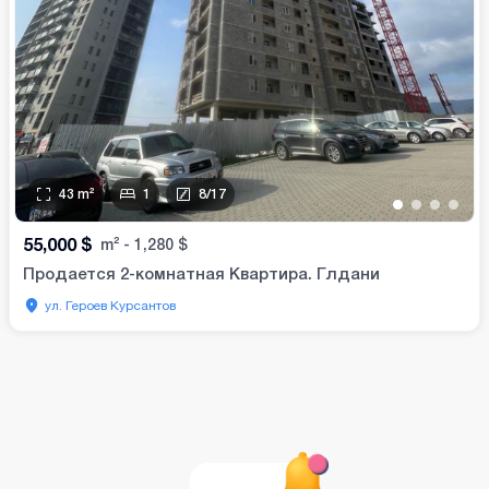
43
m²
1
8
/
17
•
•
•
•
55,000
$
m²
-
1,280
$
Продается 2-комнатная Квартира. Глдани
ул. Героев Курсантов