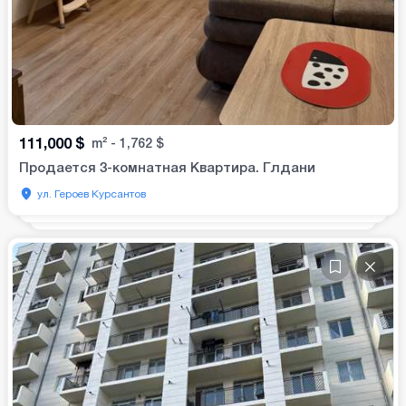
111,000
$
m²
-
1,762
$
Продается 3-комнатная Квартира. Глдани
ул. Героев Курсантов