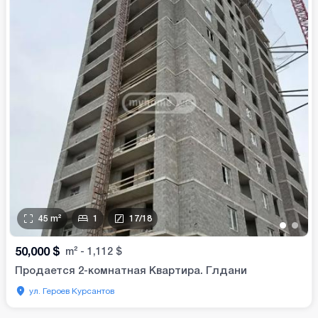
45
m²
1
17
/
18
•
•
50,000
$
m²
-
1,112
$
Продается 2-комнатная Квартира. Глдани
ул. Героев Курсантов