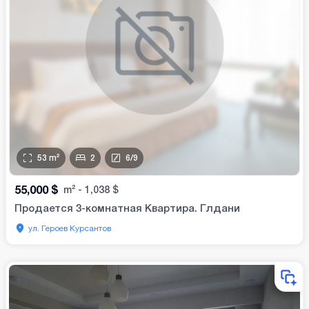
53
m²
2
6
/
9
55,000
$
m²
-
1,038
$
Продается 3-комнатная Квартира. Глдани
ул. Героев Курсантов