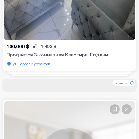
100,000
$
m²
-
1,493
$
Продается 3-комнатная Квартира. Глдани
ул. Героев Курсантов
реклама
реклама
реклама