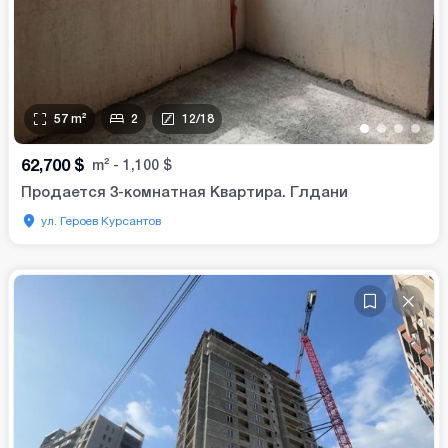
57
m²
2
12
/
18
•
•
•
•
62,700
$
m²
-
1,100
$
Продается 3-комнатная Квартира. Глдани
ул. Героев Курсантов