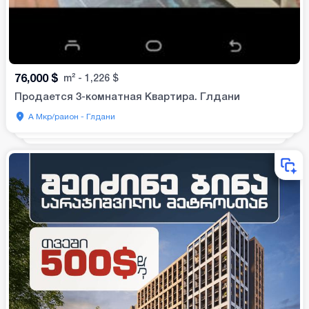
76,000
$
m²
-
1,226
$
Продается 3-комнатная Квартира. Глдани
А Мкр/раион - Глдани