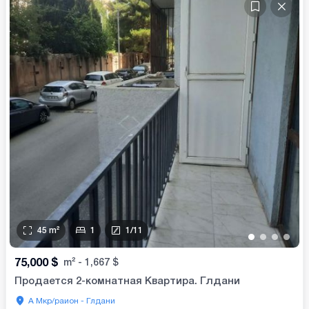
45
m²
1
1
/
11
•
•
•
•
75,000
$
m²
-
1,667
$
Продается 2-комнатная Квартира. Глдани
А Мкр/раион - Глдани