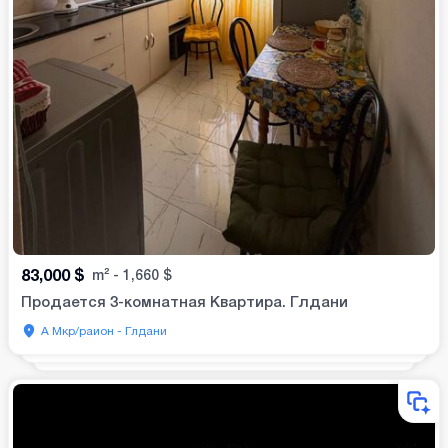
83,000
$
m²
-
1,660
$
Продается 3-комнатная Квартира. Глдани
А Мкр/раион - Глдани