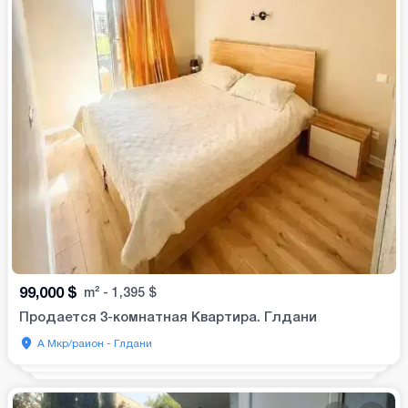
99,000
$
m²
-
1,395
$
Продается 3-комнатная Квартира. Глдани
А Мкр/раион - Глдани