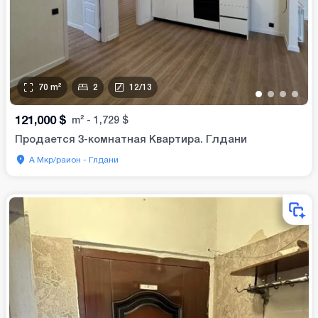
70
m²
2
12
/
13
•
•
•
•
121,000
$
m²
-
1,729
$
Продается 3-комнатная Квартира. Глдани
А Мкр/раион - Глдани