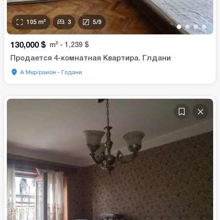
105
m²
3
5
/
9
•
•
•
•
130,000
$
m²
-
1,239
$
Продается 4-комнатная Квартира. Глдани
А Мкр/раион - Глдани