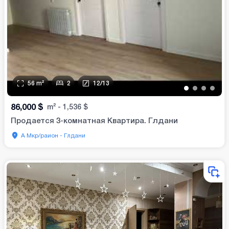
56
m²
2
12
/
13
•
•
•
•
86,000
$
m²
-
1,536
$
Продается 3-комнатная Квартира. Глдани
А Мкр/раион - Глдани