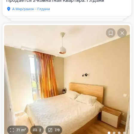
Продается 2-комнатная Квартира. Глдани
А Мкр/раион - Глдани
71
m²
2
7
/
9
•
•
•
•