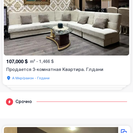
107,000
$
m²
-
1,466
$
Продается 3-комнатная Квартира. Глдани
А Мкр/раион - Глдани
Срочно