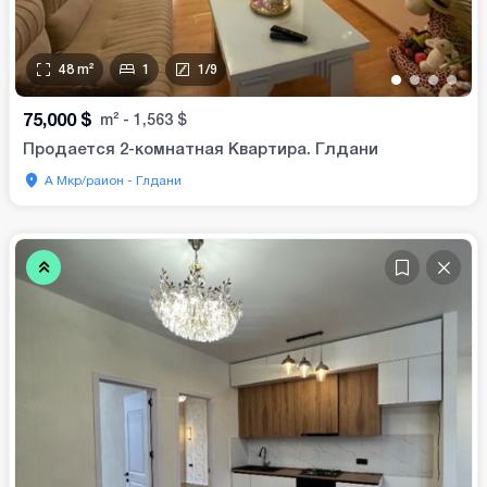
48
m²
1
1
/
9
•
•
•
•
75,000
$
m²
-
1,563
$
Продается 2-комнатная Квартира. Глдани
А Мкр/раион - Глдани