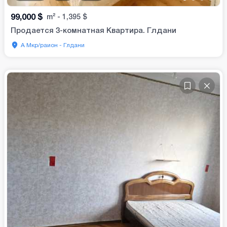
99,000
$
m²
-
1,395
$
Продается 3-комнатная Квартира. Глдани
А Мкр/раион - Глдани