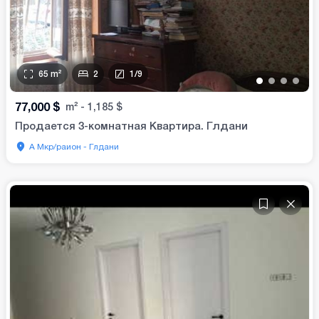
65
m²
2
1
/
9
•
•
•
•
77,000
$
m²
-
1,185
$
Продается 3-комнатная Квартира. Глдани
А Мкр/раион - Глдани