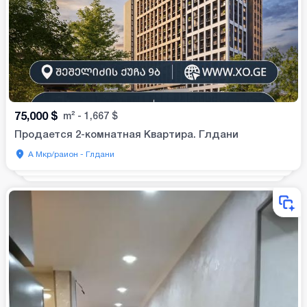
75,000
$
m²
-
1,667
$
Продается 2-комнатная Квартира. Глдани
А Мкр/раион - Глдани