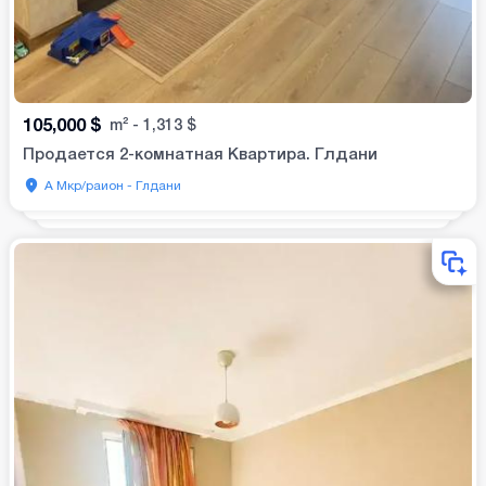
105,000
$
m²
-
1,313
$
Продается 2-комнатная Квартира. Глдани
А Мкр/раион - Глдани