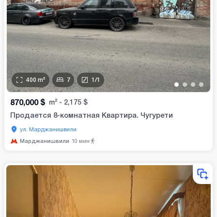
400
m²
7
1
/
1
•
•
•
•
870,000
$
m²
-
2,175
$
Продается 8-комнатная Квартира. Чугурети
ул. Марджанишвили
Марджанишвили
10
мин