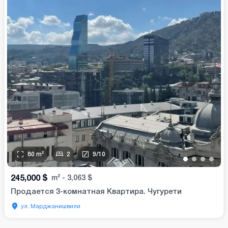
80
m²
2
9
/
10
•
•
•
•
245,000
$
m²
-
3,063
$
Продается 3-комнатная Квартира. Чугурети
ул. Марджанишвили