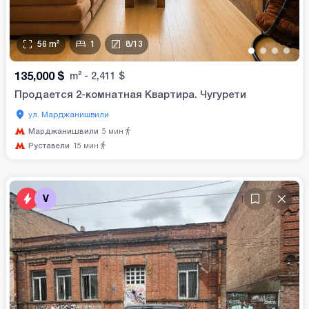
56
m²
1
8
/
13
•
•
•
•
135,000
$
m²
-
2,411
$
Продается 2-комнатная Квартира. Чугурети
ул. Марджанишвили
Марджанишвили
5
мин
Руставели
15
мин
V