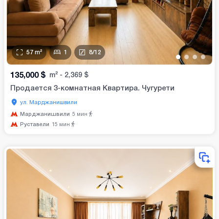
57
m²
1
8
/
12
•
•
•
•
135,000
$
m²
-
2,369
$
Продается 3-комнатная Квартира. Чугурети
ул. Марджанишвили
Марджанишвили
5
мин
Руставели
15
мин