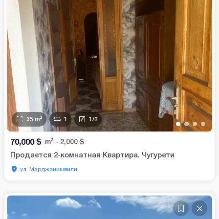
35
m²
1
1
/
2
•
•
•
•
70,000
$
m²
-
2,000
$
Продается 2-комнатная Квартира. Чугурети
ул. Марджанишвили