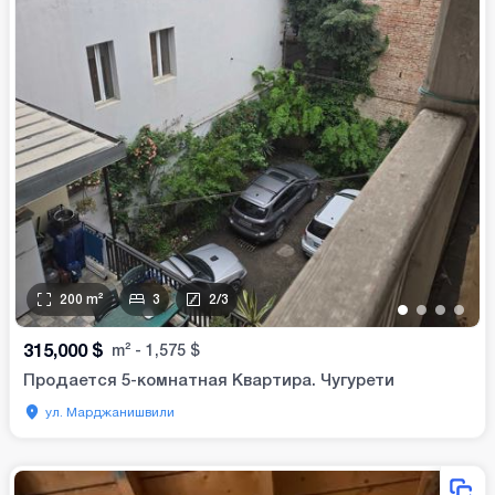
200
m²
3
2
/
3
•
•
•
•
315,000
$
m²
-
1,575
$
Продается 5-комнатная Квартира. Чугурети
ул. Марджанишвили