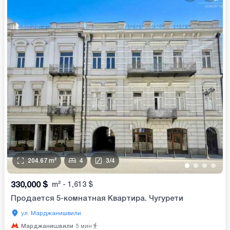
204.67
m²
4
3
/
4
•
•
•
•
330,000
$
m²
-
1,613
$
Продается 5-комнатная Квартира. Чугурети
ул. Марджанишвили
Марджанишвили
5
мин