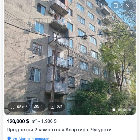
62
m²
1
2
/
9
•
•
•
•
120,000
$
m²
-
1,936
$
Продается 2-комнатная Квартира. Чугурети
ул. Марджанишвили