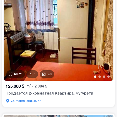
60
m²
1
2
/
9
•
•
•
•
125,000
$
m²
-
2,084
$
Продается 2-комнатная Квартира. Чугурети
ул. Марджанишвили