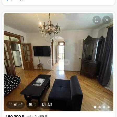
61
m²
1
2
/
2
•
•
•
•
150,000
$
m²
-
2,460
$