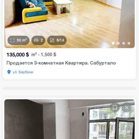
90
m²
2
8
/
14
•
•
•
•
135,000
$
m²
-
1,500
$
Продается 3-комнатная Квартира. Сабуртало
ул. Бербуки