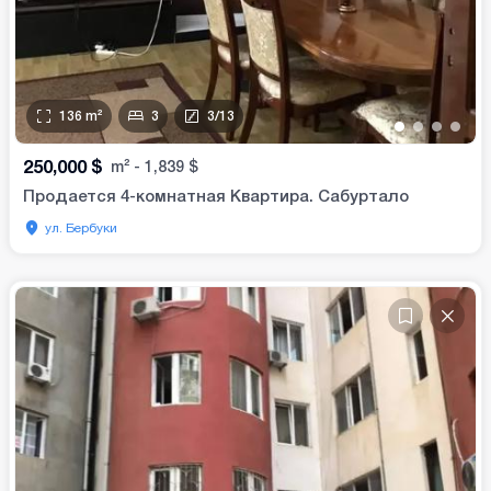
136
m²
3
3
/
13
•
•
•
•
250,000
$
m²
-
1,839
$
Продается 4-комнатная Квартира. Сабуртало
ул. Бербуки