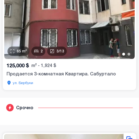
65
m²
2
3
/
13
•
•
125,000
$
m²
-
1,924
$
Продается 3-комнатная Квартира. Сабуртало
ул. Бербуки
Срочно