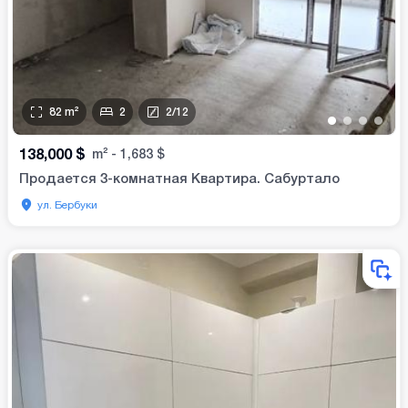
82
m²
2
2
/
12
•
•
•
•
138,000
$
m²
-
1,683
$
Продается 3-комнатная Квартира. Сабуртало
ул. Бербуки