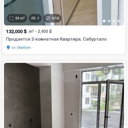
55
m²
1
5
/
16
•
•
•
•
132,000
$
m²
-
2,400
$
Продается 2-комнатная Квартира. Сабуртало
ул. Бербуки