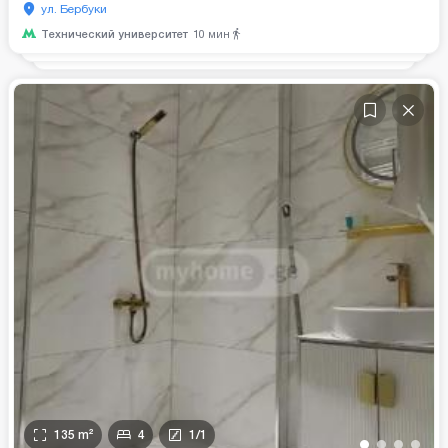
ул. Бербуки
Технический университет
10
мин
135
m²
4
1
/
1
•
•
•
•