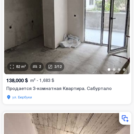
82
m²
2
2
/
12
•
•
•
•
138,000
$
m²
-
1,683
$
Продается 3-комнатная Квартира. Сабуртало
ул. Бербуки