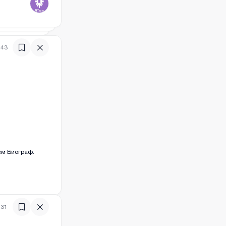
:43
0
)
ем Биограф.
:31