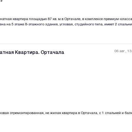
$
натная квартира площадью 87 кв. м в Ортачале, в комплексе премиум-класса
Все фотографии
+
(
9
ена на 5 этаже 8-этажного здания, угловая, студийного типа, имеет 2 спальн
ся вид на ухоженный двор. Квартира находится в состоянии зеленого каркас
раструктурой: плавательный бассейн, спортзал, футбольные и баскетбольны
ненные прогулочные зоны. Идеально как для проживания, так и для инвести
06 авг., 13
атная Квартира. Ортачала
Все фотографии
+
(
8
овая отремонтированная, не жилая квартира в Ортачала, с 1 спальней и бал