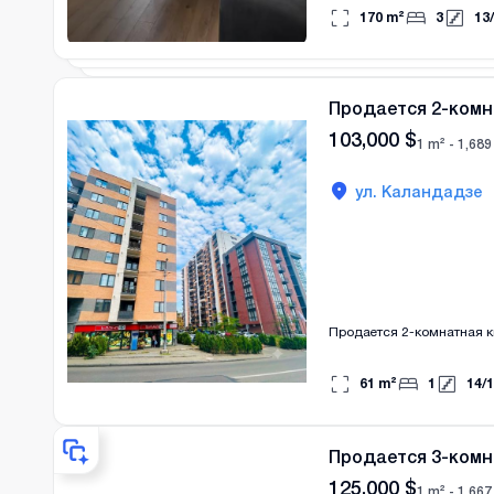
170
m²
3
13
/
Продается 2-комн
103,000
$
1 m² -
1,689
ул. Каландадзе
Продается 2-комнатная к
61
m²
1
14
/
1
Продается 3-комн
125,000
$
1 m² -
1,667