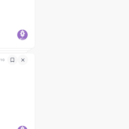
)
:10
)