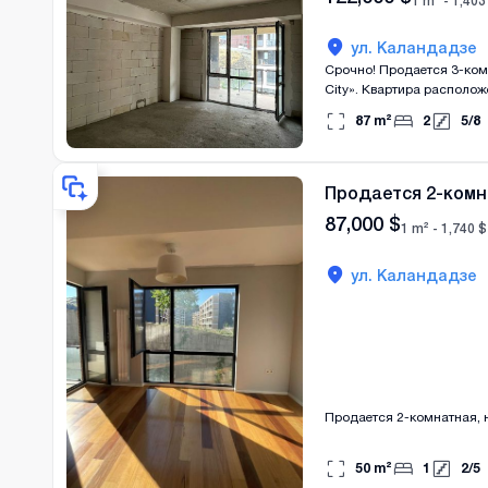
1 m² -
1,403
ул. Каландадзе
Срочно! Продается 3-ком
City». Квартира располож
балкон, откуда открывает
87
m²
2
5
/
8
выделяется развитой инф
корты для падела и озеле
Продается 2-комн
87,000
$
1 m² -
1,740
$
ул. Каландадзе
Продается 2-комнатная, н
50
m²
1
2
/
5