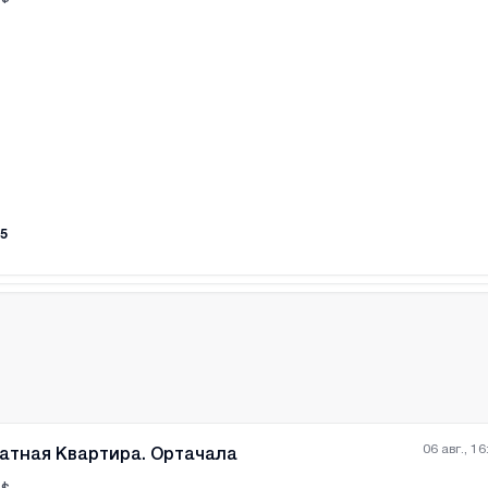
Все фотографии
+
(
6
5
06 авг., 16
атная Квартира. Ортачала