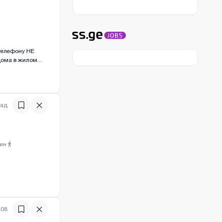
0
)
телефону НЕ
сего 2 км.
 во дворе, рядом
зад
ин
)
:08