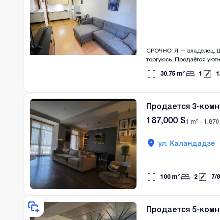
СРОЧНО! Я — владелец. Ц
торгуюсь. Продаётся уютная двухкомнатная квартира — 30 м², расположенная на 1 этаже 3-этажного дома в жилом
комплексе Monolith City, 
30.75
m²
1
1
Локация действительно уникальная и очень вос
Идеальная инфраструктура
остановки общественного транспорта. Квартира также отлично подходит: — д
Продается 3-комн
187,000
$
1 m² -
1,870
ул. Каландадзе
100
m²
2
7
/
8
Продается 5-комн