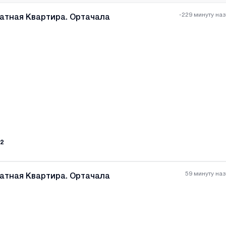
-229 минуту на
атная Квартира. Ортачала
Все фотографии
+
(
1
2
59 минуту на
атная Квартира. Ортачала