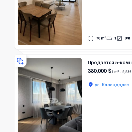
70
m²
1
3
/
8
Продается 5-комн
380,000
$
1 m² -
2,236
ул. Каландадзе