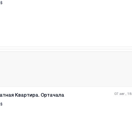
$
Все фотографии
+
(
1
07 авг., 18
атная Квартира. Ортачала
$