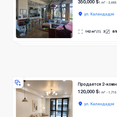
350,000
$
1 m² -
2,465
ул. Каландадзе
142
m²
3
8
/
9
Продается 2-комн
120,000
$
1 m² -
1,715
ул. Каландадзе