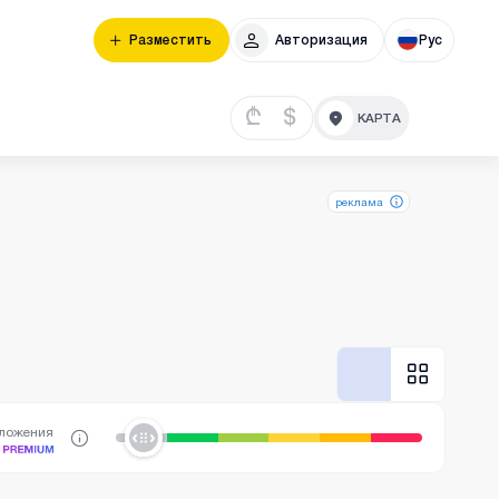
Разместить
Авторизация
Рус
₾
$
реклама
дложения