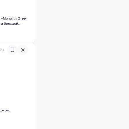
 «Monolith Green
)
и и большой
а. Комплекс
е площадки,
ций.
:21
)
коном.