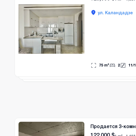
ул. Каландадзе
75
m²
2
11
/
1
Продается 3-комн
122,000
$