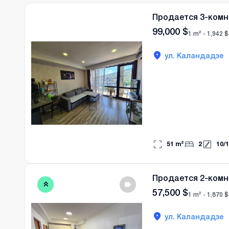
Продается 3-комн
99,000
$
1 m² -
1,942
$
ул. Каландадзе
51
m²
2
10
/
1
Продается 2-комн
57,500
$
1 m² -
1,870
$
ул. Каландадзе