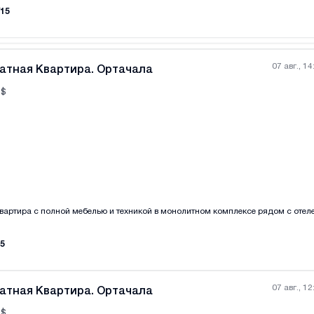
15
07 авг., 14
атная Квартира. Ортачала
$
Все фотографии
+
(
1
вартира с полной мебелью и техникой в монолитном комплексе рядом с отел
5
07 авг., 12
атная Квартира. Ортачала
$