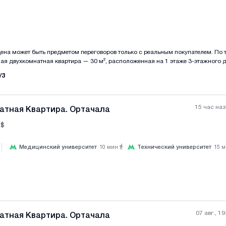
Все фотографии
+
(
1
ена может быть предметом переговоров только с реальным покупателем. По 
рядом с отелем Biograph. Это новая часть Старого города — до серных бань в
/
3
требованная. Квартира светлая, аккуратная, удобной планировки.
: школа и детский сад в пешей доступности, магазины и аптеки практически
ля сдачи в Airbnb, — под коммерческое
использование (офис, студия, небольшой кабинет). По запросу могу выслать видео в WhatsApp.
15 час на
атная Квартира. Ортачала
$
|
Медицинский университет
10
мин
Технический университет
15
м
Все фотографии
+
(
6
07 авг., 19
атная Квартира. Ортачала