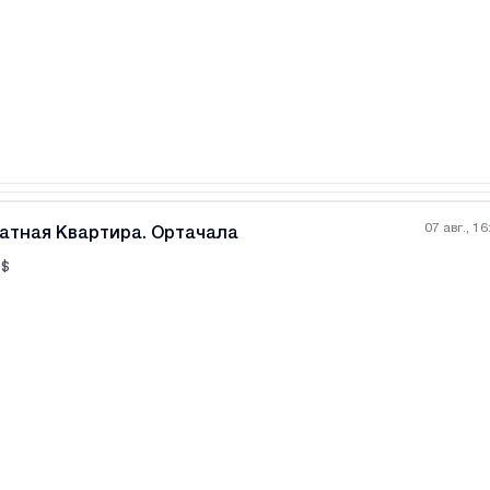
Все фотографии
+
(
9
07 авг., 16
атная Квартира. Ортачала
$
Все фотографии
+
(
8