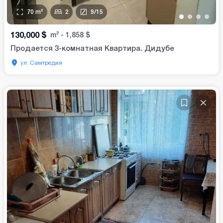
70
m²
2
9
/
15
•
•
•
•
130,000
$
m²
-
1,858
$
Продается 3-комнатная Квартира. Дидубе
ул. Самтредия