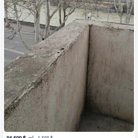
94,500
$
m²
-
1,500
$