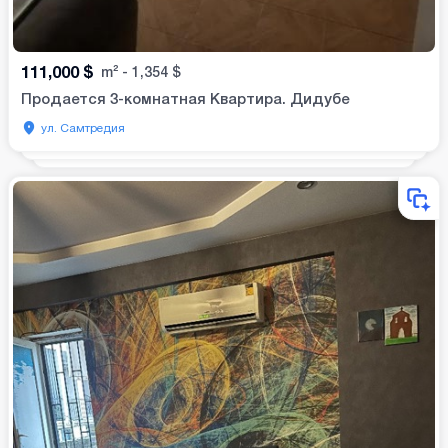
111,000
$
m²
-
1,354
$
Продается 3-комнатная Квартира. Дидубе
ул. Самтредия