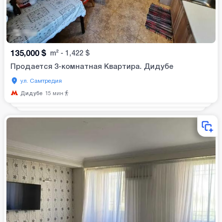
135,000
$
m²
-
1,422
$
Продается 3-комнатная Квартира. Дидубе
ул. Самтредия
Дидубе
15
мин