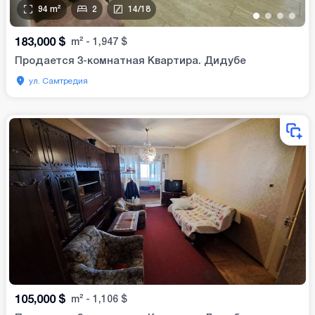
94
m²
2
14
/
18
•
•
•
•
183,000
$
m²
-
1,947
$
Продается 3-комнатная Квартира. Дидубе
ул. Самтредия
105,000
$
m²
-
1,106
$