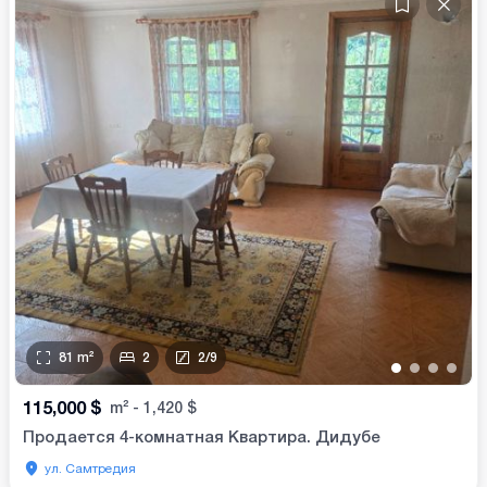
81
m²
2
2
/
9
•
•
•
•
115,000
$
m²
-
1,420
$
Продается 4-комнатная Квартира. Дидубе
ул. Самтредия