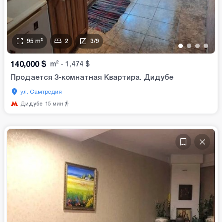
95
m²
2
3
/
9
•
•
•
•
140,000
$
m²
-
1,474
$
Продается 3-комнатная Квартира. Дидубе
ул. Самтредия
Дидубе
15
мин