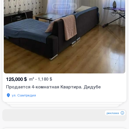
125,000
$
m²
-
1,180
$
Продается 4-комнатная Квартира. Дидубе
ул. Самтредия
реклама
реклама
реклама