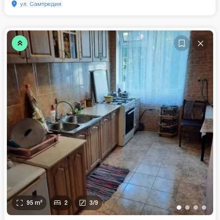
ул. Самтредия
95
m²
2
3
/
9
•
•
•
•