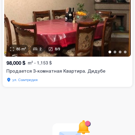
85
m²
2
8
/
9
•
•
•
•
98,000
$
m²
-
1,153
$
Продается 3-комнатная Квартира. Дидубе
ул. Самтредия