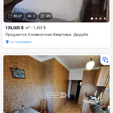
95
m²
2
3
/
9
•
•
•
•
135,000
$
m²
-
1,422
$
Продается 3-комнатная Квартира. Дидубе
ул. Самтредия