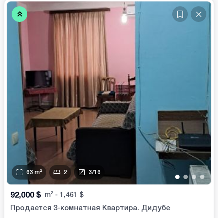
63
m²
2
3
/
16
•
•
•
•
92,000
$
m²
-
1,461
$
Продается 3-комнатная Квартира. Дидубе