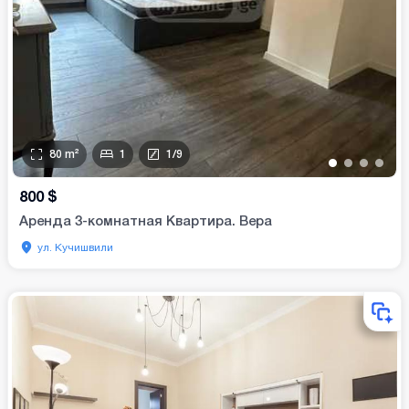
80
m²
1
1
/
9
•
•
•
•
800
$
Аренда 3-комнатная Квартира. Вера
ул. Кучишвили