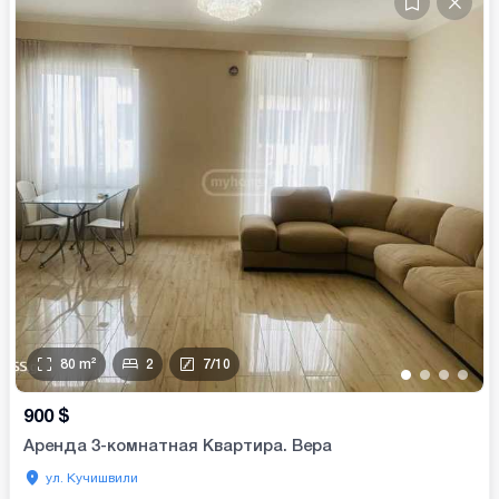
80
m²
2
7
/
10
•
•
•
•
900
$
Аренда 3-комнатная Квартира. Вера
ул. Кучишвили