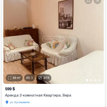
50
m²
1
2
/
10
•
•
•
•
599
$
Аренда 2-комнатная Квартира. Вера
ул. Кучишвили