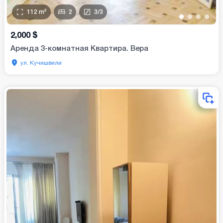
112
m²
2
3
/
3
•
•
•
•
2,000
$
Аренда 3-комнатная Квартира. Вера
ул. Кучишвили