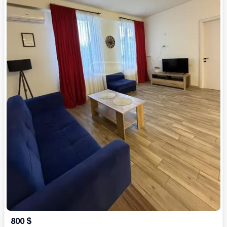
800
$