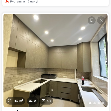
Руставели
15
мин
150
m²
2
4
/
4
•
•
•
•