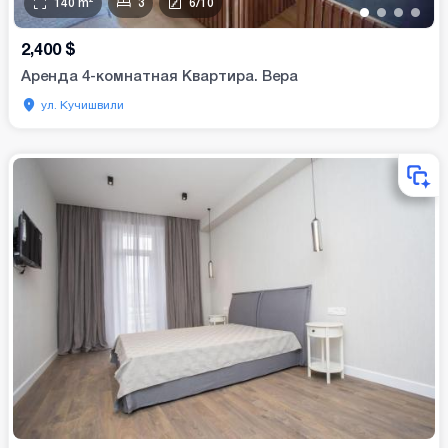
140
m²
3
6
/
10
•
•
•
•
2,400
$
Аренда 4-комнатная Квартира. Вера
ул. Кучишвили