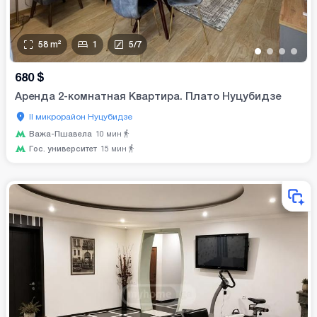
58
m²
1
5
/
7
•
•
•
•
680
$
Аренда 2-комнатная Квартира. Плато Нуцубидзе
II микрорайон Нуцубидзе
Важа-Пшавела
10
мин
Гос. университет
15
мин