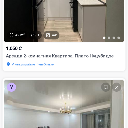
42
m²
1
4
/
8
•
•
•
•
1,050
₾
Аренда 2-комнатная Квартира. Плато Нуцубидзе
V микрорайон Нуцубидзе
V