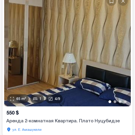
65
m²
1
4
/
9
•
•
•
•
550
$
Аренда 2-комнатная Квартира. Плато Нуцубидзе
ул. Е. Амашукели