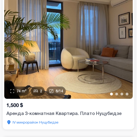
74
m²
2
8
/
14
•
•
•
•
1,500
$
Аренда 3-комнатная Квартира. Плато Нуцубидзе
IV микрорайон Нуцубидзе