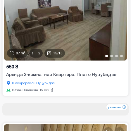
87
m²
2
15
/
16
•
•
•
•
550
$
Аренда 3-комнатная Квартира. Плато Нуцубидзе
II микрорайон Нуцубидзе
Важа-Пшавела
15
мин
реклама
реклама
реклама