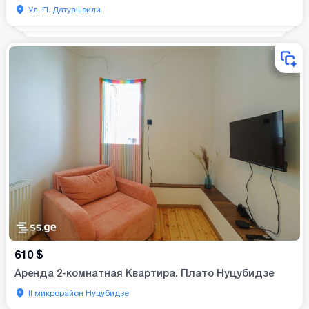
Ул. П. Датуашвили
610
$
Аренда 2-комнатная Квартира. Плато Нуцубидзе
II микрорайон Нуцубидзе