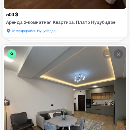
500
$
Аренда 2-комнатная Квартира. Плато Нуцубидзе
IV микрорайон Нуцубидзе