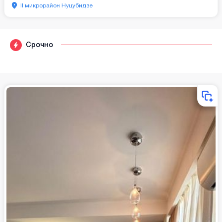
II микрорайон Нуцубидзе
Срочно