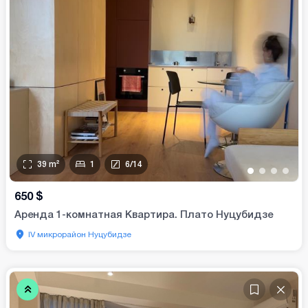
39
m²
1
6
/
14
•
•
•
•
650
$
Аренда 1-комнатная Квартира. Плато Нуцубидзе
IV микрорайон Нуцубидзе