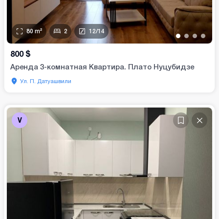
80
m²
2
12
/
14
•
•
•
•
800
$
Аренда 3-комнатная Квартира. Плато Нуцубидзе
Ул. П. Датуашвили
V