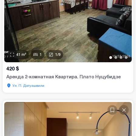
41
m²
1
1
/
9
•
•
•
•
420
$
Аренда 2-комнатная Квартира. Плато Нуцубидзе
Ул. П. Датуашвили