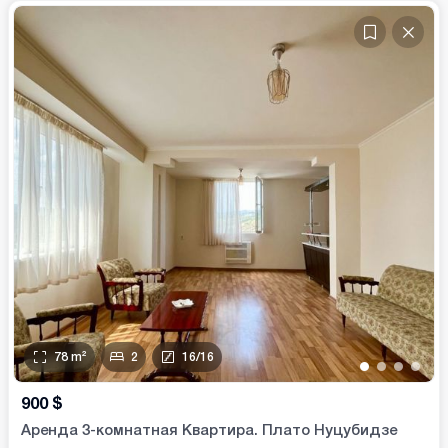
78
m²
2
16
/
16
•
•
•
•
900
$
Аренда 3-комнатная Квартира. Плато Нуцубидзе