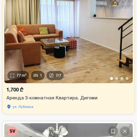
77
m²
1
7
/
7
•
•
•
•
1,700
₾
Аренда 3-комнатная Квартира. Дигоми
ул. Лубляна
SV