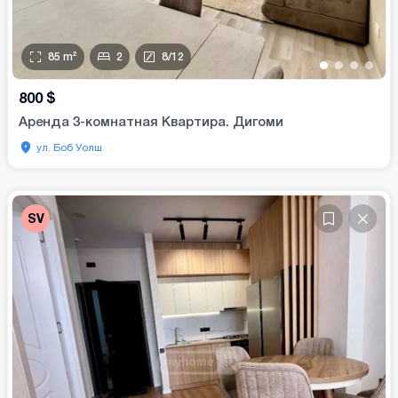
85
m²
2
8
/
12
•
•
•
•
800
$
Аренда 3-комнатная Квартира. Дигоми
ул. Боб Уолш
SV