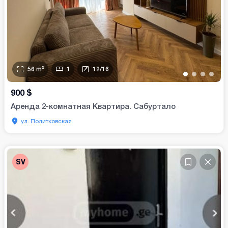
56
m²
1
12
/
16
•
•
•
•
900
$
Аренда 2-комнатная Квартира. Сабуртало
ул. Политковская
SV