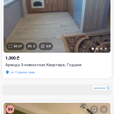
60
m²
2
6
/
9
•
•
•
•
1,300
₾
Аренда 3-комнатная Квартира. Глдани
ул. Глданис хеви
реклама
реклама
реклама
SV