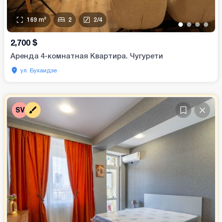
169
m²
2
2
/
4
•
•
•
•
2,700
$
Аренда 4-комнатная Квартира. Чугурети
ул. Бухаидзе
SV