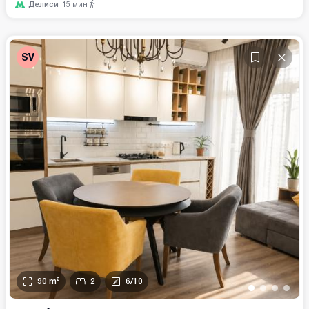
Делиси
15
мин
SV
90
m²
2
6
/
10
•
•
•
•