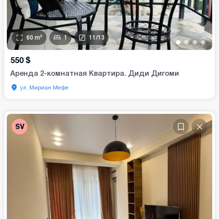
60
m²
1
11
/
13
•
•
•
•
550
$
Аренда 2-комнатная Квартира. Диди Дигоми
ул. Мириан Мефе
SV