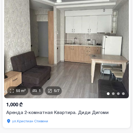
50
m²
1
5
/
7
•
•
•
•
1,000
₾
Аренда 2-комнатная Квартира. Диди Дигоми
ул.Кристиан Стивени