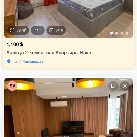
62
m²
1
6
/
10
•
•
•
•
1,100
$
Аренда 2-комнатная Квартира. Ваке
пр. И.Чавчавадзе
SV