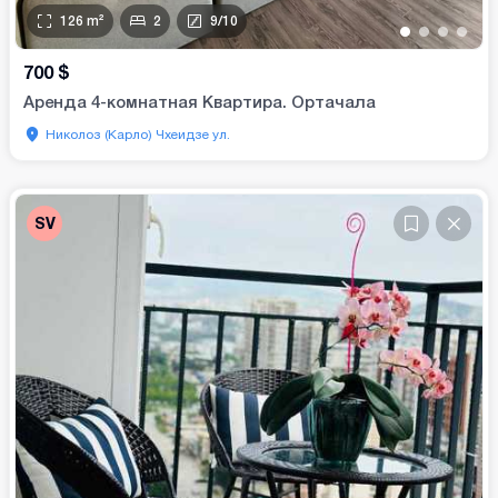
126
m²
2
9
/
10
•
•
•
•
700
$
Аренда 4-комнатная Квартира. Ортачала
Николоз (Карло) Чхеидзе ул.
SV