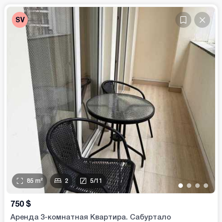
SV
85
m²
2
5
/
11
•
•
•
•
750
$
Аренда 3-комнатная Квартира. Сабуртало