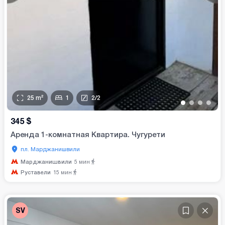
25
m²
1
2
/
2
•
•
•
•
345
$
Аренда 1-комнатная Квартира. Чугурети
пл. Марджанишвили
Марджанишвили
5
мин
Руставели
15
мин
SV