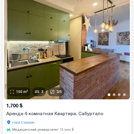
150
m²
3
3
/
5
•
•
•
•
1,700
$
Аренда 4-комнатная Квартира. Сабуртало
гора Саирме
Медицинский университет
15
мин