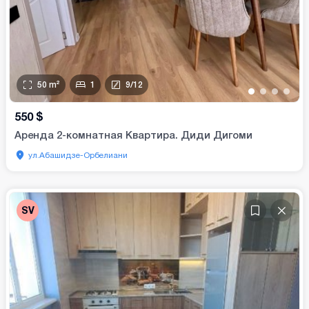
50
m²
1
9
/
12
•
•
•
•
550
$
Аренда 2-комнатная Квартира. Диди Дигоми
ул.Абашидзе-Орбелиани
SV