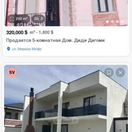
200
m²
3
•
•
•
•
320,000
$
m²
-
1,600
$
Продается 5-комнатная Дом. Диди Дигоми
ул. Мириан Мефе
SV