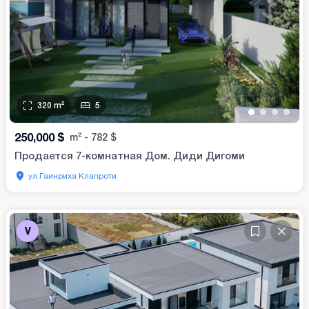
320
m²
5
•
•
•
•
250,000
$
m²
-
782
$
Продается 7-комнатная Дом. Диди Дигоми
ул.Гаинриха Клапроти
V