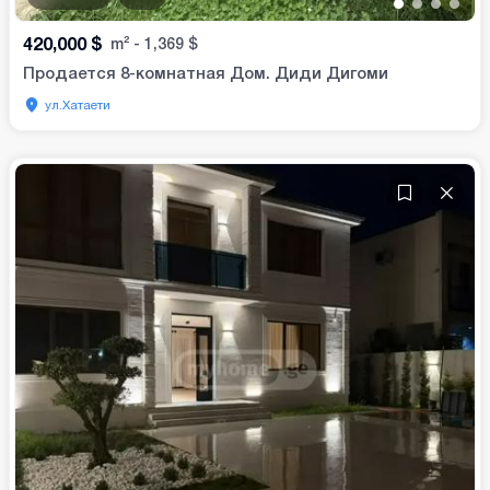
•
•
•
•
420,000
$
m²
-
1,369
$
Продается 8-комнатная Дом. Диди Дигоми
ул.Хатаети