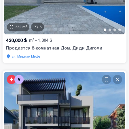
330
m²
5
•
•
•
•
430,000
$
m²
-
1,304
$
Продается 8-комнатная Дом. Диди Дигоми
ул. Мириан Мефе
V