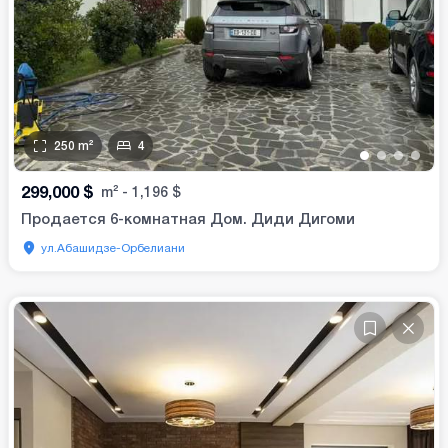
250
m²
4
•
•
•
•
299,000
$
m²
-
1,196
$
Продается 6-комнатная Дом. Диди Дигоми
ул.Абашидзе-Орбелиани