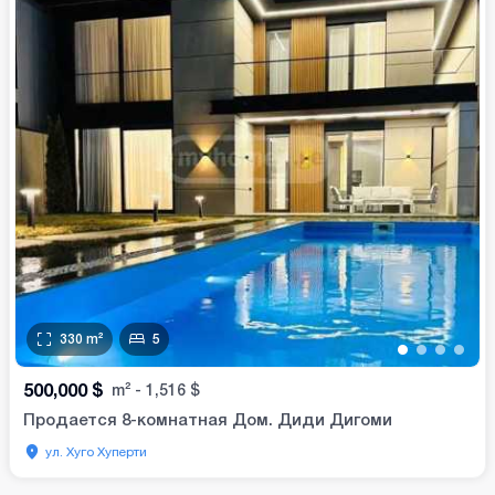
330
m²
5
•
•
•
•
500,000
$
m²
-
1,516
$
Продается 8-комнатная Дом. Диди Дигоми
ул. Хуго Хуперти