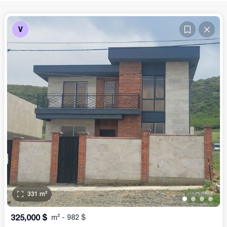
V
331
m²
•
•
•
•
325,000
$
m²
-
982
$