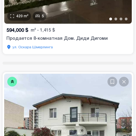
420
m²
5
•
•
•
•
594,000
$
m²
-
1,415
$
Продается 8-комнатная Дом. Диди Дигоми
ул. Оскара Шмерлинга