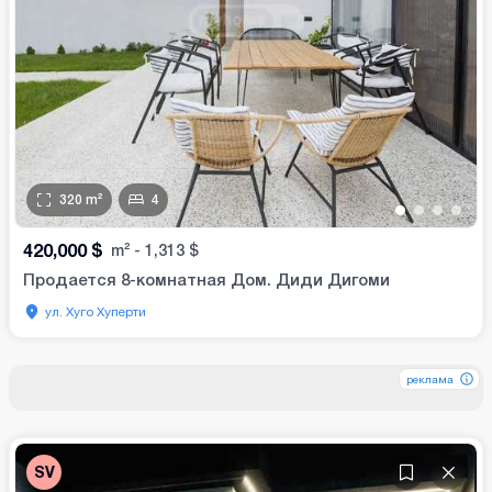
320
m²
4
•
•
•
•
420,000
$
m²
-
1,313
$
Продается 8-комнатная Дом. Диди Дигоми
ул. Хуго Хуперти
реклама
реклама
реклама
SV