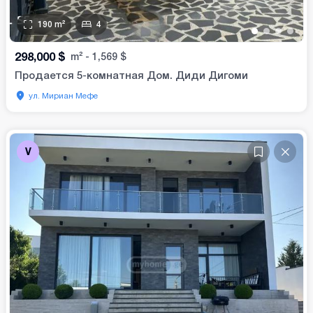
190
m²
4
•
•
•
•
298,000
$
m²
-
1,569
$
Продается 5-комнатная Дом. Диди Дигоми
ул. Мириан Мефе
V