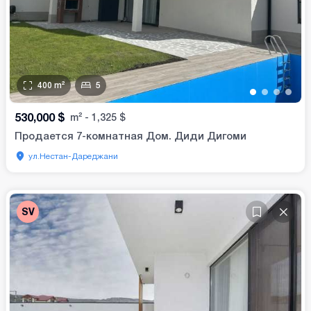
400
m²
5
•
•
•
•
530,000
$
m²
-
1,325
$
Продается 7-комнатная Дом. Диди Дигоми
ул.Нестан-Дареджани
SV