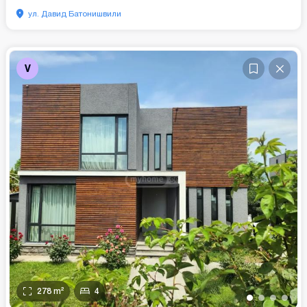
ул. Давид Батонишвили
V
278
m²
4
•
•
•
•