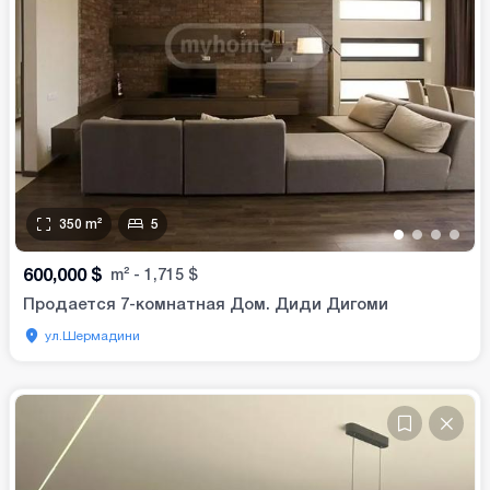
350
m²
5
•
•
•
•
600,000
$
m²
-
1,715
$
Продается 7-комнатная Дом. Диди Дигоми
ул.Шермадини