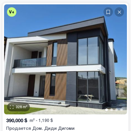
V+
328
m²
•
•
•
•
390,000
$
m²
-
1,190
$
Продается Дом. Диди Дигоми