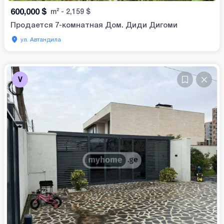
600,000
$
m²
-
2,159
$
Продается 7-комнатная Дом. Диди Дигоми
ул. Автандила
V