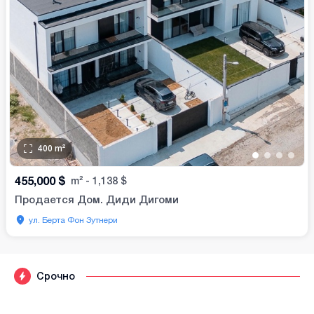
400
m²
•
•
•
•
455,000
$
m²
-
1,138
$
Продается Дом. Диди Дигоми
ул. Берта Фон Зутнери
Срочно