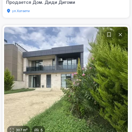
Продается Дом. Диди Дигоми
ул.Хатаети
307
m²
5