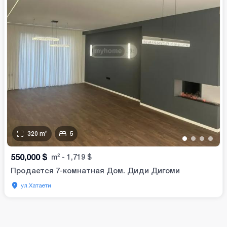
320
m²
5
•
•
•
•
550,000
$
m²
-
1,719
$
Продается 7-комнатная Дом. Диди Дигоми
ул.Хатаети