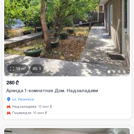
16
m²
1
•
•
•
•
280
₾
Аренда 1-комнатная Дом. Надзаладеви
ул. Рионгеси
Надзаладеви
15
мин
Гоциридзе
15
мин