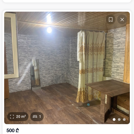
20
m²
1
•
•
•
500
₾