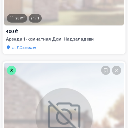
25
m²
1
400
₾
Аренда 1-комнатная Дом. Надзаладеви
ул. Г.Саакадзе