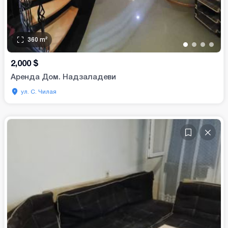
360
m²
•
•
•
•
2,000
$
Аренда Дом. Надзаладеви
ул. С. Чилая