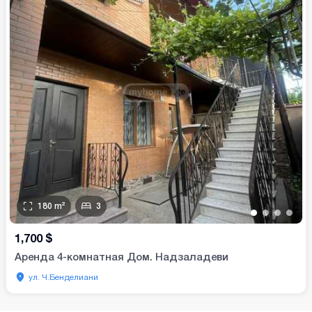
180
m²
3
•
•
•
•
1,700
$
Аренда 4-комнатная Дом. Надзаладеви
ул. Ч.Бенделиани