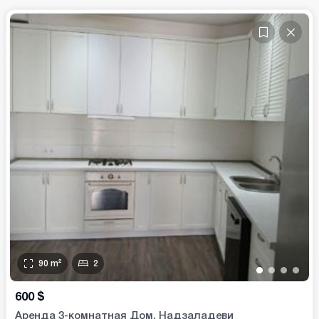
90
m²
2
•
•
•
•
600
$
Аренда 3-комнатная Дом. Надзаладеви