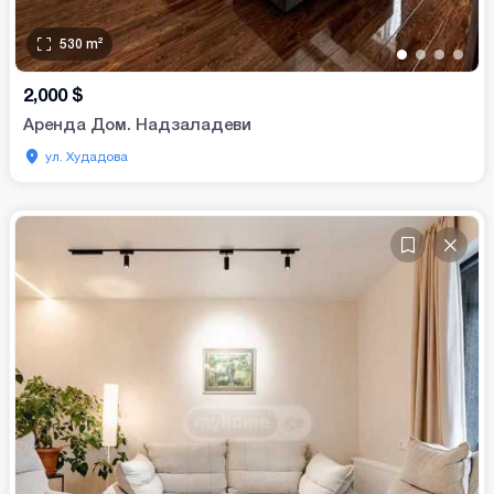
530
m²
•
•
•
•
2,000
$
Аренда Дом. Надзаладеви
ул. Худадова