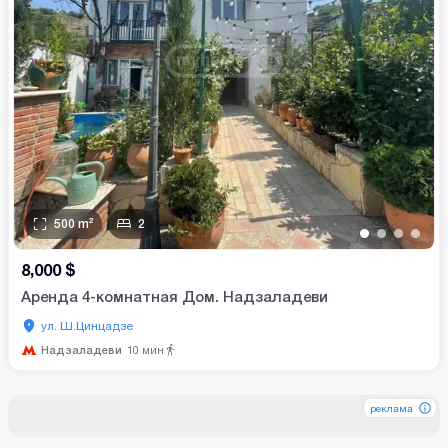
500
m²
2
•
•
•
•
8,000
$
Аренда 4-комнатная Дом. Надзаладеви
ул. Ш.Цинцадзе
Надзаладеви
10
мин
реклама
реклама
реклама