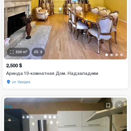
500
m²
6
•
•
•
•
2,500
$
Аренда 10-комнатная Дом. Надзаладеви
ул. Уридиа