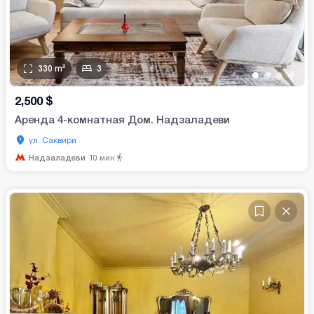
330
m²
3
•
•
•
•
2,500
$
Аренда 4-комнатная Дом. Надзаладеви
ул. Саквири
Надзаладеви
10
мин