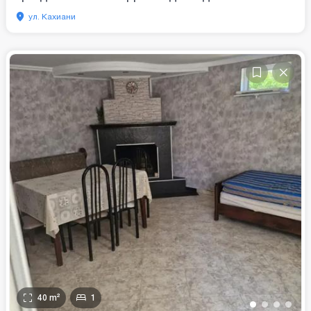
ул. Кахиани
40
m²
1
•
•
•
•