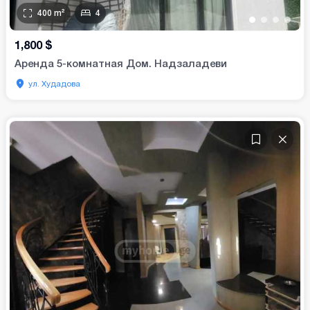
400
m²
4
•
•
•
•
1,800
$
Аренда 5-комнатная Дом. Надзаладеви
ул. Худадова