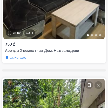
33
m²
1
•
•
•
•
750
₾
Аренда 2-комнатная Дом. Надзаладеви
ул. Натадзе