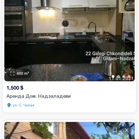
400
m²
•
•
•
•
1,500
$
Аренда Дом. Надзаладеви
ул. С. Чилая