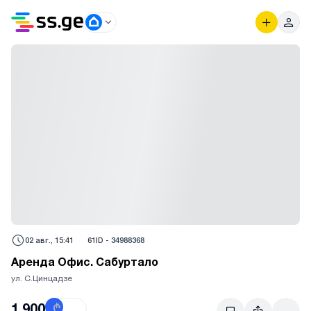
02 авг., 15:41
61
ID -
34988368
Аренда Офис. Сабуртало
ул. С.Цинцадзе
1,900
₾
$