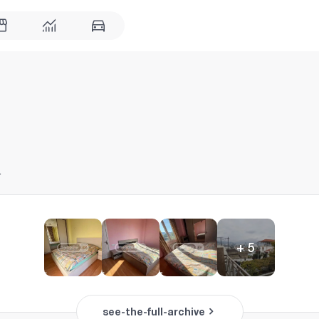
.
+
5
see-the-full-archive