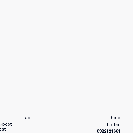
ad
help
a-post
hotline
ost
0322121661