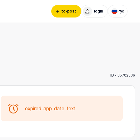
to-post
login
Рус
ID -
35782536
expired-app-date-text