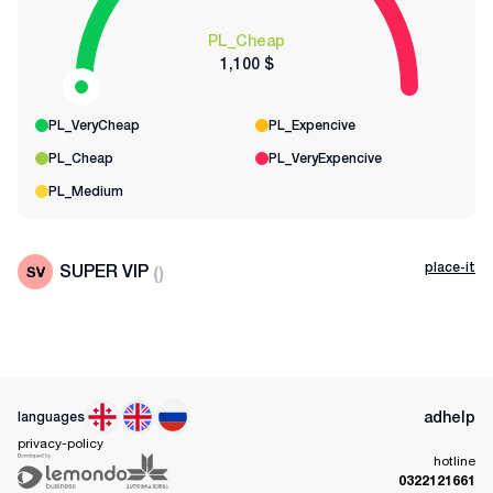
PL_Cheap
1,100 $
PL_VeryCheap
PL_Expencive
PL_Cheap
PL_VeryExpencive
PL_Medium
place-it
SUPER VIP
(
)
ad
help
languages
privacy-policy
hotline
0322121661