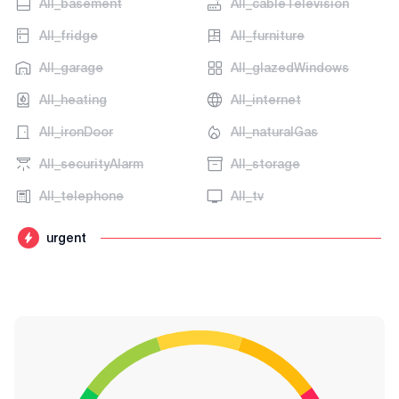
AII_basement
AII_cableTelevision
AII_fridge
AII_furniture
AII_garage
AII_glazedWindows
AII_heating
AII_internet
AII_ironDoor
AII_naturalGas
AII_securityAlarm
AII_storage
AII_telephone
AII_tv
urgent