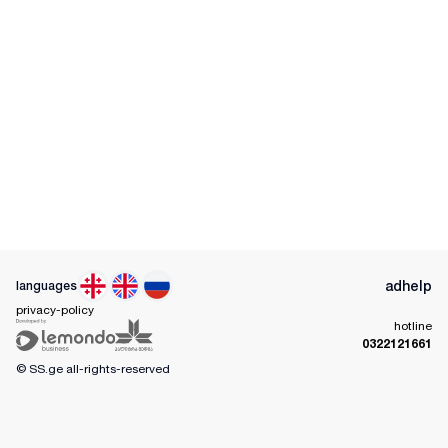
ad
help
languages
privacy-policy
hotline
0322121661
© SS.ge
all-rights-reserved