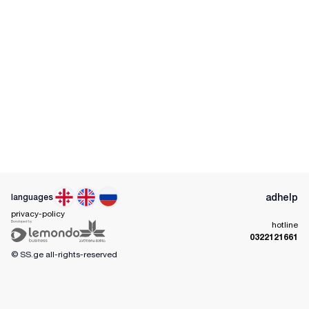
ad
help
languages
privacy-policy
hotline
0322121661
© SS.ge
all-rights-reserved