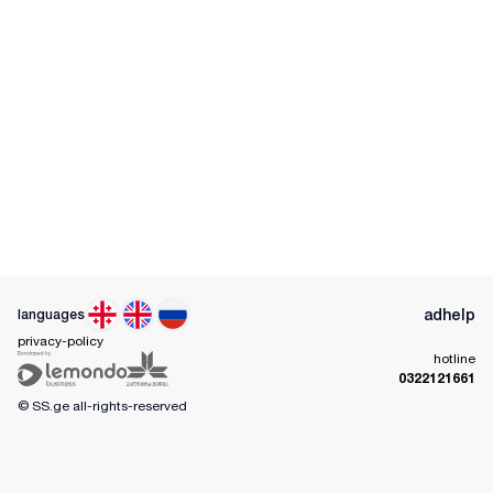
ad
help
languages
privacy-policy
hotline
0322121661
© SS.ge
all-rights-reserved