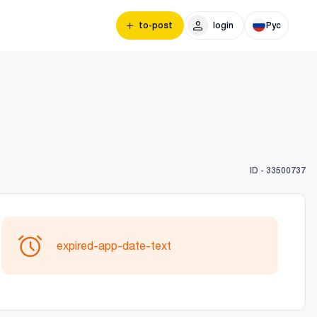
to-post
login
Рус
ID -
33500737
expired-app-date-text