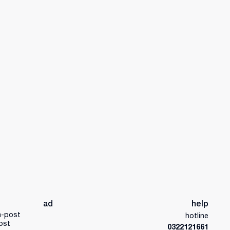
ad
help
a-post
hotline
ost
0322121661