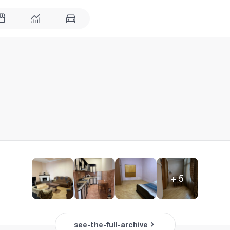
+
5
see-the-full-archive