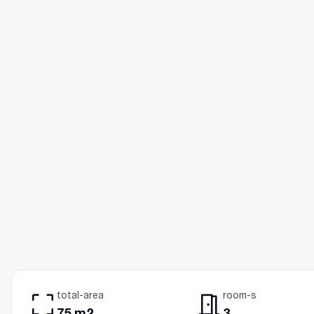
total-area
room-s
75 m2
3