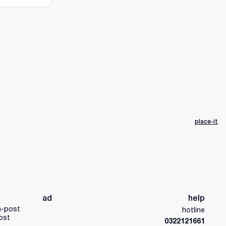
place-it
ad
help
a-post
hotline
ost
0322121661