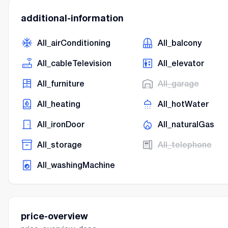
additional-information
AII_airConditioning
AII_balcony
AII_cableTelevision
AII_elevator
AII_furniture
AII_garage
AII_heating
AII_hotWater
AII_ironDoor
AII_naturalGas
AII_storage
AII_telephone
AII_washingMachine
price-overview