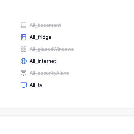
AII_basement
AII_fridge
AII_glazedWindows
AII_internet
AII_securityAlarm
AII_tv