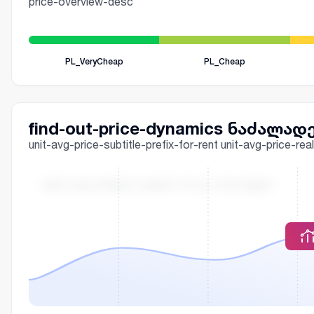
price-overview-desc
PL_VeryCheap
PL_Cheap
find-out-price-dynamics ნაძალად
unit-avg-price-subtitle-prefix-for-rent unit-avg-price-
UNIT-AVG-PRICE-CHART-TITLE-FOR-RENT