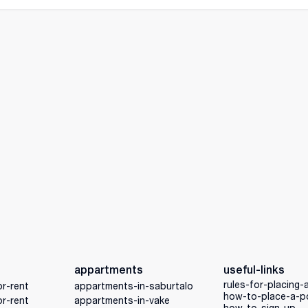
appartments
useful-links
rules-for-placing-
r-rent
appartments-in-saburtalo
how-to-place-a-p
r-rent
appartments-in-vake
how-to-sign-up