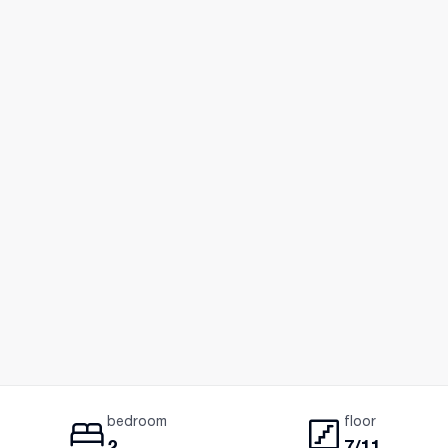
bedroom
floor
2
7/11