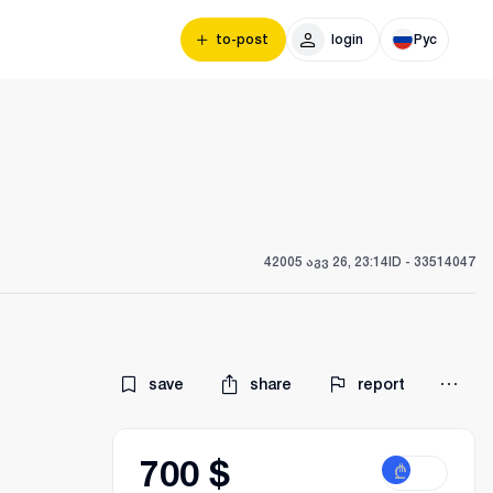
to-post
login
Рус
420
05 აგვ 26, 23:14
ID -
33514047
save
share
report
700 $
₾
$