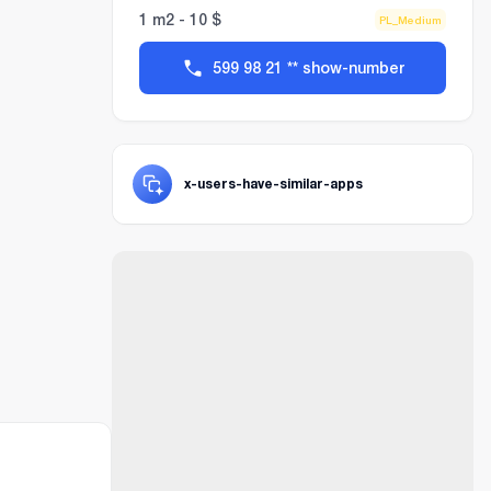
1 m2 - 10 $
PL_Medium
599 98 21 ** show-number
x-users-have-similar-apps