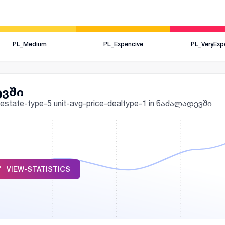
PL_Medium
PL_Expencive
PL_VeryExp
ევში
realestate-type-5 unit-avg-price-dealtype-1 in ნაძალადევში
VIEW-STATISTICS