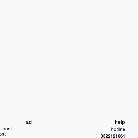
ad
help
a-post
hotline
ost
0322121661