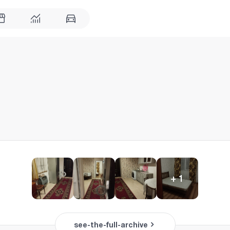
+
1
see-the-full-archive