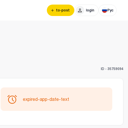
to-post
login
Рус
ID -
35759094
expired-app-date-text