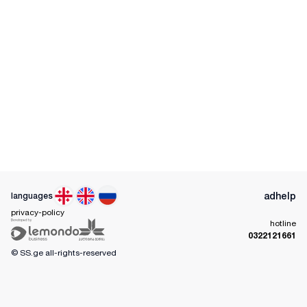
ad
help
languages
privacy-policy
hotline
0322121661
© SS.ge
all-rights-reserved