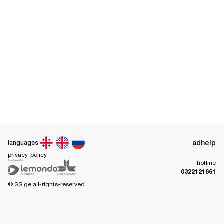
ad
help
languages
privacy-policy
hotline
0322121661
© SS.ge
all-rights-reserved