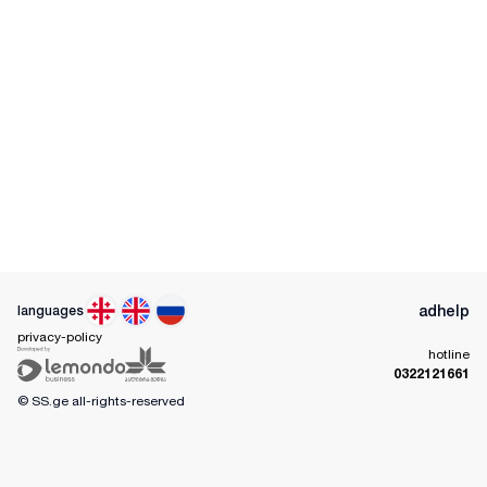
ad
help
languages
privacy-policy
hotline
0322121661
© SS.ge
all-rights-reserved