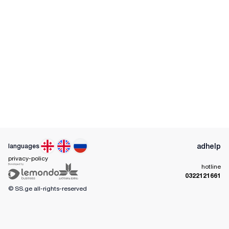
ad
help
languages
privacy-policy
hotline
0322121661
© SS.ge
all-rights-reserved