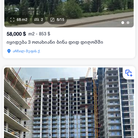
68
m2
2
8
/
15
•
•
58,000
$
m2
-
853
$
იყიდება 3 ოთახიანი ბინა დიდ დიღომში
არჩილ მეფის ქ.