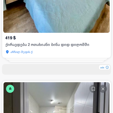
419
$
ქირავდება 2 ოთახიანი ბინა დიდ დიღომში
არჩილ მეფის ქ.
ads
ads
ads