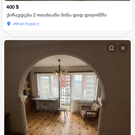
400
$
ქირავდება 2 ოთახიანი ბინა დიდ დიღომში
არჩილ მეფის ქ.