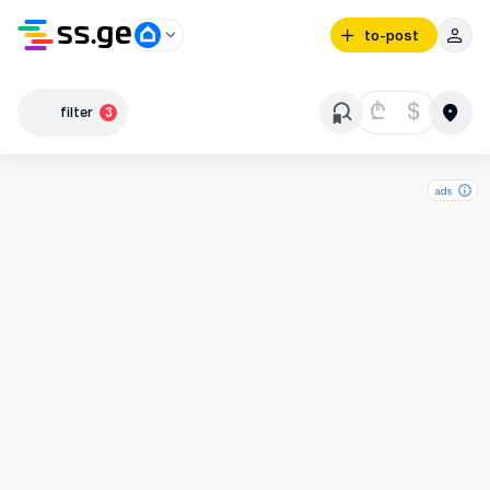
to-post
₾
$
filter
3
ads