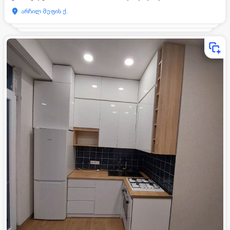
არჩილ მეფის ქ.