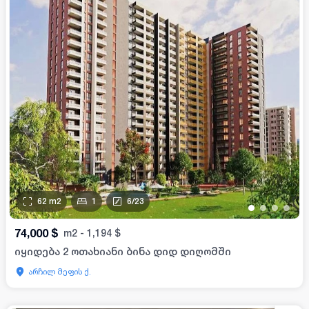
62
m2
1
6
/
23
•
•
•
•
74,000
$
m2
-
1,194
$
იყიდება 2 ოთახიანი ბინა დიდ დიღომში
არჩილ მეფის ქ.