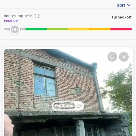
sort
find-by-top-offer
turned-off