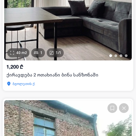
40
m2
1
1
/
1
•
•
•
•
1,200
₾
ქირავდება 2 ოთახიანი ბინა სანზონაში
ბჟოლეთის ქ.