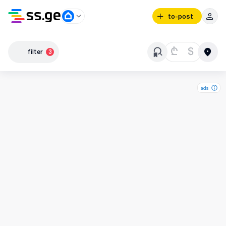
to-post
₾
$
filter
3
ads