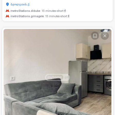
ბჟოლეთის ქ.
metroStations.didube
15
minutes-short
metroStations.grmagele
15
minutes-short