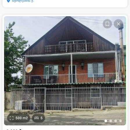
ბჟოლეთის ქ.
500
m2
5
•
•
•
•