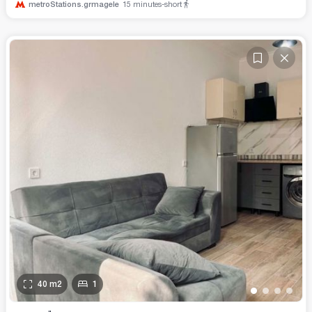
metroStations.grmagele
15
minutes-short
40
m2
1
•
•
•
•