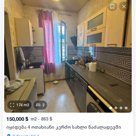
174
m2
2
•
•
•
•
150,000
$
m2
-
863
$
იყიდება 4 ოთახიანი კერძო სახლი ნაძალადევში
მანჯგალაძის ქ.