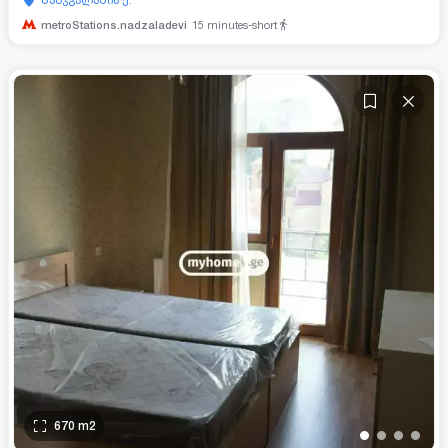
metroStations.nadzaladevi
15
minutes-short
670
m2
•
•
•
•