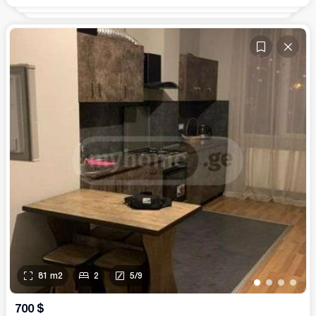
81
m2
2
5
/
9
•
•
•
•
700
$