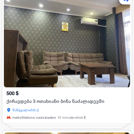
500
$
ქირავდება 3 ოთახიანი ბინა ნაძალადევში
მანჯგალაძის ქ.
metroStations.nadzaladevi
10
minutes-short