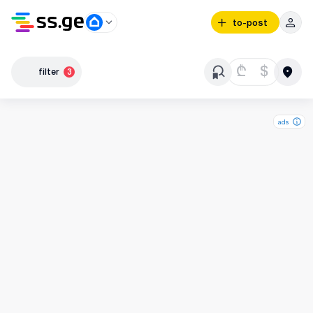
to-post
₾
$
filter
3
ads