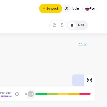
to-post
login
Рус
₾
$
ads
top-offer