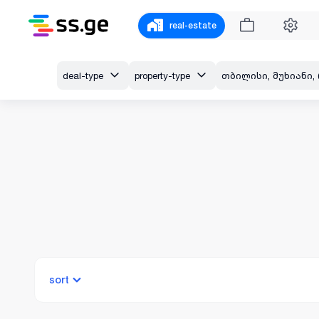
real-estate
deal-type
property-type
sort