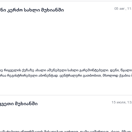
05 авг., 11
ანი კერძო სახლი მუხიანში
all-photos
+
(
6
)
ზე რიცველის ქუჩაზე ახალი აშენებული სახლი გარემონტებული. დენი, წყალი
არაა რეგისტრირებული აბონენტად. ცენტრალური გათბობით, მხოლოდ ქვაბია 
, ყველა ოთახი ფანჯრიანია. სახლი მაღალ ბელეტაჟზეა, ოთხი კიბით ასასვლე
და ჭიშკარი.
15 июля, 13
კვეთი მუხიანში
 დამატებითი ინფორმაციის მისაღებად გთხოვთ, დამიკავშირდეთ. ასევე, მზად 