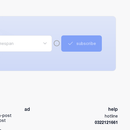
imespan
subscribe
ad
help
a-post
hotline
ost
0322121661