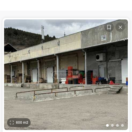
600
m2
•
•
•
•