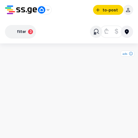
to-post
₾
$
filter
3
ads