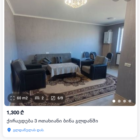
60
m2
2
6
/
9
•
•
•
•
1,300
₾
ქირავდება 3 ოთახიანი ბინა გლდანში
გლდანულას დას.